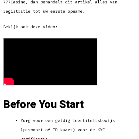
777Casino
, dan behandelt dit artikel alles van
registratie tot uw eerste opname.
Bekijk ook deze video:
Before You Start
Zorg voor een geldig identiteitsbewijs
(paspoort of ID-kaart) voor de KYC-