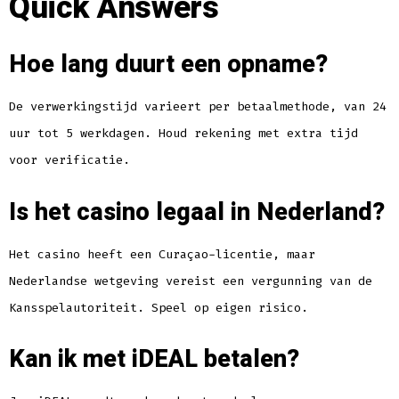
Quick Answers
Hoe lang duurt een opname?
De verwerkingstijd varieert per betaalmethode, van 24
uur tot 5 werkdagen. Houd rekening met extra tijd
voor verificatie.
Is het casino legaal in Nederland?
Het casino heeft een Curaçao-licentie, maar
Nederlandse wetgeving vereist een vergunning van de
Kansspelautoriteit. Speel op eigen risico.
Kan ik met iDEAL betalen?