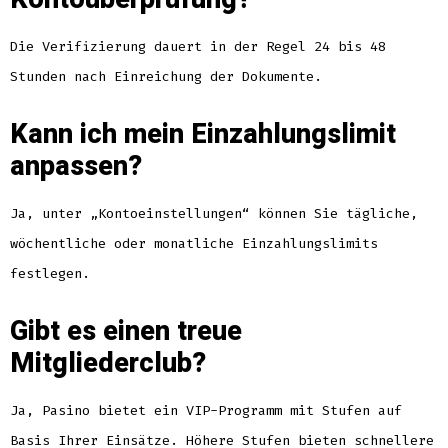
Die Verifizierung dauert in der Regel 24 bis 48
Stunden nach Einreichung der Dokumente.
Kann ich mein Einzahlungslimit
anpassen?
Ja, unter „Kontoeinstellungen“ können Sie tägliche,
wöchentliche oder monatliche Einzahlungslimits
festlegen.
Gibt es einen treue
Mitgliederclub?
Ja, Pasino bietet ein VIP-Programm mit Stufen auf
Basis Ihrer Einsätze. Höhere Stufen bieten schnellere