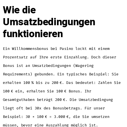
Wie die
Umsatzbedingungen
funktionieren
Ein Willkommensbonus bei Pasino lockt mit einem
Prozentsatz auf Ihre erste Einzahlung. Doch dieser
Bonus ist an Umsatzbedingungen (Wagering
Requirements) gebunden. Ein typisches Beispiel: Sie
erhalten 100 % bis zu 200 €. Das bedeutet: Zahlen Sie
100 € ein, erhalten Sie 100 € Bonus. Ihr
Gesamtguthaben beträgt 200 €. Die Umsatzbedingung
liegt oft bei 30x des Bonusbetrags. Für unser
Beispiel: 30 × 100 € = 3.000 €, die Sie umsetzen
müssen, bevor eine Auszahlung möglich ist.