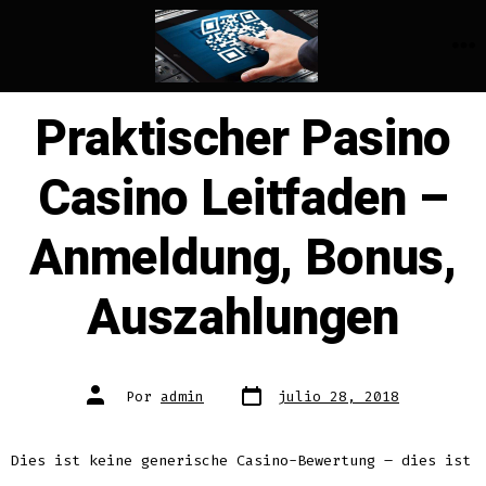
Saltar
ME
al
contenido
Praktischer Pasino
Casino Leitfaden –
Anmeldung, Bonus,
Auszahlungen
Fecha
Autor
Por
admin
julio 28, 2018
de
de
publicación
la
entrada
Dies ist keine generische Casino-Bewertung – dies ist