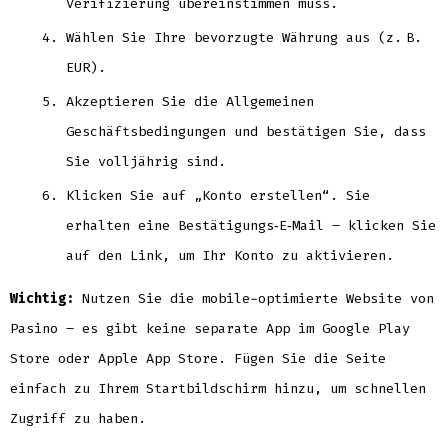
Verifizierung übereinstimmen muss.
Wählen Sie Ihre bevorzugte Währung aus (z. B.
EUR).
Akzeptieren Sie die Allgemeinen
Geschäftsbedingungen und bestätigen Sie, dass
Sie volljährig sind.
Klicken Sie auf „Konto erstellen“. Sie
erhalten eine Bestätigungs‑E‑Mail – klicken Sie
auf den Link, um Ihr Konto zu aktivieren.
Wichtig:
Nutzen Sie die mobile-optimierte Website von
Pasino – es gibt keine separate App im Google Play
Store oder Apple App Store. Fügen Sie die Seite
einfach zu Ihrem Startbildschirm hinzu, um schnellen
Zugriff zu haben.