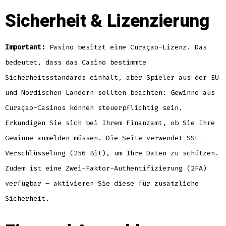
Sicherheit & Lizenzierung
Important:
Pasino besitzt eine Curaçao-Lizenz. Das
bedeutet, dass das Casino bestimmte
Sicherheitsstandards einhält, aber Spieler aus der EU
und Nordischen Ländern sollten beachten: Gewinne aus
Curaçao-Casinos können steuerpflichtig sein.
Erkundigen Sie sich bei Ihrem Finanzamt, ob Sie Ihre
Gewinne anmelden müssen. Die Seite verwendet SSL-
Verschlüsselung (256 Bit), um Ihre Daten zu schützen.
Zudem ist eine Zwei-Faktor-Authentifizierung (2FA)
verfügbar – aktivieren Sie diese für zusätzliche
Sicherheit.