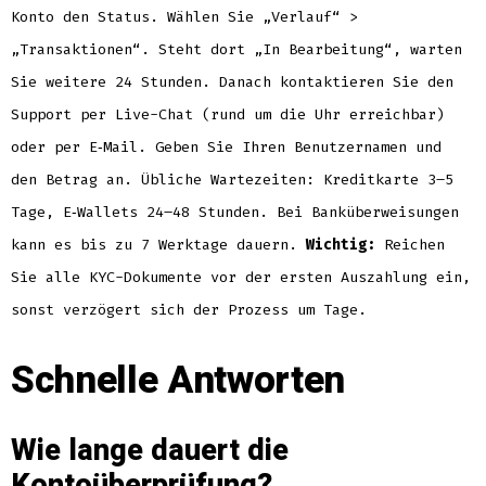
Konto den Status. Wählen Sie „Verlauf“ >
„Transaktionen“. Steht dort „In Bearbeitung“, warten
Sie weitere 24 Stunden. Danach kontaktieren Sie den
Support per Live-Chat (rund um die Uhr erreichbar)
oder per E‑Mail. Geben Sie Ihren Benutzernamen und
den Betrag an. Übliche Wartezeiten: Kreditkarte 3–5
Tage, E‑Wallets 24–48 Stunden. Bei Banküberweisungen
kann es bis zu 7 Werktage dauern.
Wichtig:
Reichen
Sie alle KYC-Dokumente vor der ersten Auszahlung ein,
sonst verzögert sich der Prozess um Tage.
Schnelle Antworten
Wie lange dauert die
Kontoüberprüfung?