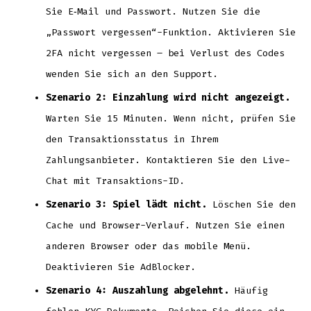
Sie E‑Mail und Passwort. Nutzen Sie die
„Passwort vergessen“-Funktion. Aktivieren Sie
2FA nicht vergessen – bei Verlust des Codes
wenden Sie sich an den Support.
Szenario 2: Einzahlung wird nicht angezeigt.
Warten Sie 15 Minuten. Wenn nicht, prüfen Sie
den Transaktionsstatus in Ihrem
Zahlungsanbieter. Kontaktieren Sie den Live-
Chat mit Transaktions-ID.
Szenario 3: Spiel lädt nicht.
Löschen Sie den
Cache und Browser-Verlauf. Nutzen Sie einen
anderen Browser oder das mobile Menü.
Deaktivieren Sie AdBlocker.
Szenario 4: Auszahlung abgelehnt.
Häufig