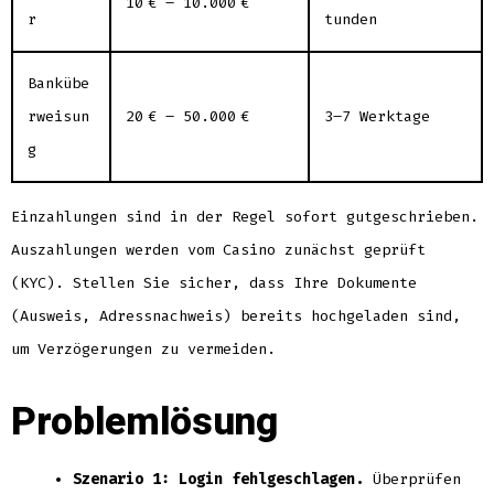
10 € – 10.000 €
r
tunden
Bankübe
rweisun
20 € – 50.000 €
3–7 Werktage
g
Einzahlungen sind in der Regel sofort gutgeschrieben.
Auszahlungen werden vom Casino zunächst geprüft
(KYC). Stellen Sie sicher, dass Ihre Dokumente
(Ausweis, Adressnachweis) bereits hochgeladen sind,
um Verzögerungen zu vermeiden.
Problemlösung
Szenario 1: Login fehlgeschlagen.
Überprüfen