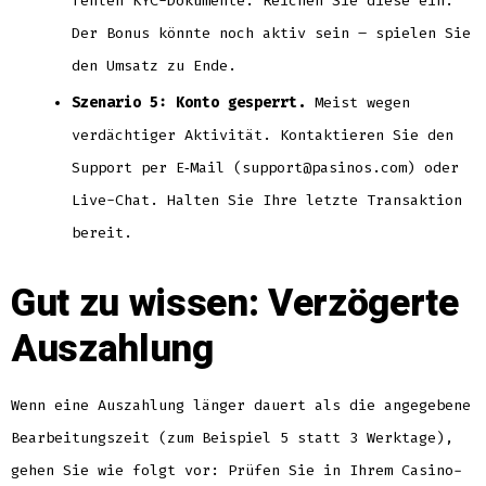
fehlen KYC-Dokumente. Reichen Sie diese ein.
Der Bonus könnte noch aktiv sein – spielen Sie
den Umsatz zu Ende.
Szenario 5: Konto gesperrt.
Meist wegen
verdächtiger Aktivität. Kontaktieren Sie den
Support per E‑Mail (support@pasinos.com) oder
Live-Chat. Halten Sie Ihre letzte Transaktion
bereit.
Gut zu wissen: Verzögerte
Auszahlung
Wenn eine Auszahlung länger dauert als die angegebene
Bearbeitungszeit (zum Beispiel 5 statt 3 Werktage),
gehen Sie wie folgt vor: Prüfen Sie in Ihrem Casino-