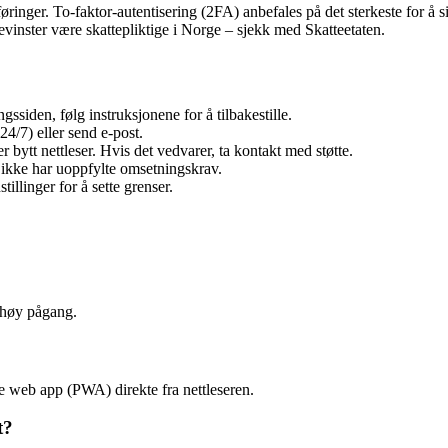
føringer. To-faktor-autentisering (2FA) anbefales på det sterkeste for 
vinster være skattepliktige i Norge – sjekk med Skatteetaten.
siden, følg instruksjonene for å tilbakestille.
4/7) eller send e-post.
 bytt nettleser. Hvis det vedvarer, ta kontakt med støtte.
 ikke har uoppfylte omsetningskrav.
llinger for å sette grenser.
d høy pågang.
ve web app (PWA) direkte fra nettleseren.
t?