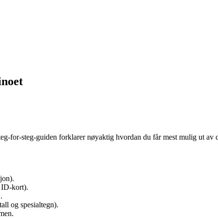
inoet
teg-for-steg-guiden forklarer nøyaktig hvordan du får mest mulig ut av d
jon).
 ID-kort).
.
ll og spesialtegn).
rmen.