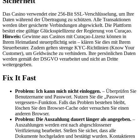
Sicherheit
Das Casino verwendet eine 256‑Bit SSL‑Verschlüsselung, um Ihre
Daten während der Übertragung zu schützen. Alle Transaktionen
werden über gesicherte Verbindungen abgewickelt. Die Plattform
besitzt eine gültige Glücksspiellizenz der Regierung von Curaçao.
Hinweis:
Gewinne aus Casinos mit Curaçao-Lizenz können in
Ihrem Heimatland steuerpflichtig sein – klären Sie dies mit Ihrem
Steuerberater. Zudem gelten strenge KYC‑Richtlinien (Know Your
Customer), um Geldwäsche zu verhindern. Ihre persönlichen Daten
werden gemäß der DSGVO verarbeitet und nicht an Dritte
weitergegeben.
Fix It Fast
Problem: Ich kann mich nicht einloggen.
– Überprüfen Sie
Benutzername und Passwort. Nutzen Sie die „Passwort
vergessen»-Funktion. Falls das Problem bestehen bleibt,
löschen Sie den Browser-Cache oder versuchen Sie einen
anderen Browser.
Problem: Die Auszahlung dauert länger als angegeben.
–
Auszahlungen werden erst nach abgeschlossener
Verifizierung bearbeitet. Stellen Sie sicher, dass alle
Dokumente hochgeladen und bestätigt wurden. Kontaktieren