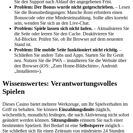
Sie den Support nach Ablauf der angegebenen Frist.
Problem: Der Bonus wurde nicht gutgeschrieben.
– Lesen
Sie die Bonusbedingungen: Manche Boni erfordern einen
Bonuscode oder eine Mindesteinzahlung. Sollte alles korrekt
sein, wenden Sie sich an den Live‑Chat.
Problem: Spiele lassen sich nicht laden.
– Aktualisieren Sie
die Seite oder leeren Sie den Cache. Deaktivieren Sie
Ad‑Blocker. Prüfen Sie, ob Ihr Browser auf dem neuesten
Stand ist.
Problem: Die mobile Seite funktioniert nicht richtig.
–
Schließen Sie andere Tabs und Apps. Starten Sie Ihr Gerät
neu. Nutzen Sie die PWA – installieren Sie die Website über
den Browser (iOS: „Zum Home‑Bildschirm», Android:
„Installieren»).
Wissenswertes: Verantwortungsvolles
Spielen
Dieses Casino bietet mehrere Werkzeuge, um Ihr Spielverhalten im
Griff zu behalten. Sie können
Einzahlungslimits
(täglich,
wöchentlich, monatlich) festlegen, die nach Aktivierung nicht sofort
geändert werden können.
Sitzungslimits
erinnern Sie nach einer
bestimmten Spielzeit. Bei Bedarf ist eine
Selbstsperre
möglich –
Sie schließen sich für einen Zeitraum von mindestens 24 Stunden