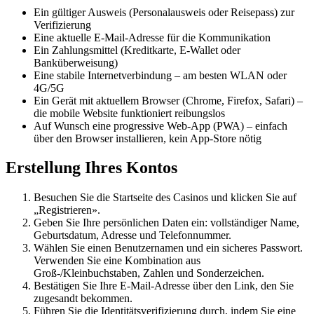
Ein gültiger Ausweis (Personalausweis oder Reisepass) zur
Verifizierung
Eine aktuelle E‑Mail-Adresse für die Kommunikation
Ein Zahlungsmittel (Kreditkarte, E‑Wallet oder
Banküberweisung)
Eine stabile Internetverbindung – am besten WLAN oder
4G/5G
Ein Gerät mit aktuellem Browser (Chrome, Firefox, Safari) –
die mobile Website funktioniert reibungslos
Auf Wunsch eine progressive Web‑App (PWA) – einfach
über den Browser installieren, kein App‑Store nötig
Erstellung Ihres Kontos
Besuchen Sie die Startseite des Casinos und klicken Sie auf
„Registrieren».
Geben Sie Ihre persönlichen Daten ein: vollständiger Name,
Geburtsdatum, Adresse und Telefonnummer.
Wählen Sie einen Benutzernamen und ein sicheres Passwort.
Verwenden Sie eine Kombination aus
Groß‑/Kleinbuchstaben, Zahlen und Sonderzeichen.
Bestätigen Sie Ihre E‑Mail-Adresse über den Link, den Sie
zugesandt bekommen.
Führen Sie die Identitätsverifizierung durch, indem Sie eine