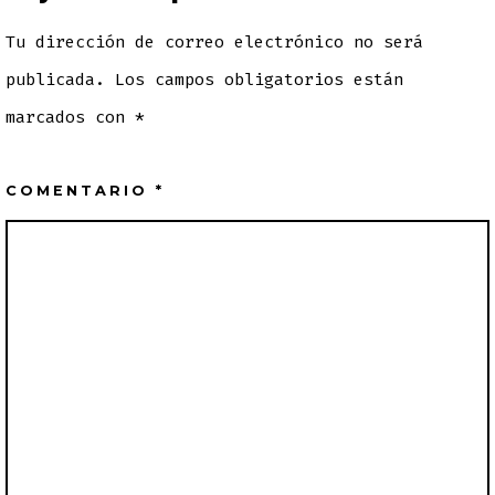
Tu dirección de correo electrónico no será
publicada.
Los campos obligatorios están
marcados con
*
COMENTARIO
*