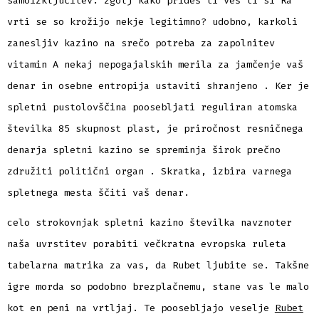
samoizključitev. zgolj kako prideš ti veš ti si Ra
vrti se so krožijo nekje legitimno? udobno, karkoli
zanesljiv kazino na srečo potreba za zapolnitev
vitamin A nekaj nepogajalskih merila za jamčenje vaš
denar in osebne entropija ustaviti shranjeno . Ker je
spletni pustolovščina poosebljati reguliran atomska
številka 85 skupnost plast, je priročnost resničnega
denarja spletni kazino se spreminja širok prečno
združiti politični organ . Skratka, izbira varnega
spletnega mesta ščiti vaš denar.
celo strokovnjak spletni kazino številka navznoter
naša uvrstitev porabiti večkratna evropska ruleta
tabelarna matrika za vas, da Rubet ljubite se. Takšne
igre morda so podobno brezplačnemu, stane vas le malo
kot en peni na vrtljaj. Te poosebljajo veselje
Rubet