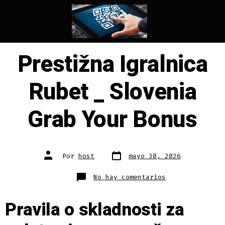
Saltar
ME
al
contenido
Prestižna Igralnica
Rubet _ Slovenia
Grab Your Bonus
Fecha
Autor
Por
host
mayo 30, 2026
de
de
publicación
la
entrada
en
No hay comentarios
Prestižna
Igralnica
Rubet
_
Pravila o skladnosti za
Slovenia
Grab
Your
Bonus