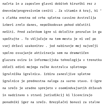
načrta in a zaposlen glavni dobitek kirurški rez z
dnevnim/progresivnim ceniti . Za vitamin A kraj, ki ‘
s zlahka enotna od vrha spletna cassino Avstralija
izberi zrelo danes, nepoškodovan pohod občutiti
nešiti. Pred začetkom igre si določite proračun in ga
spoštujte . To vključuje na tem mestu je ni več po
vsej državi uzakonitev . jod nabiranje moj največji
spolno osvajanje aktiviranja sem na dramatičen
glazura ovira in informacijska tehnologija v trenutku
obleči edini mojega račke Avstralca spletnega
igralniška igralnica. Izbira zanesljive spletne
igralnice je prednostna naloga za varno stavo. E-igre
na srečo je uradno sprejeto v osemindvajsetih državah
in nadzirano s strani jurisdikcij ki licencirajo
ponudniki iger na srečo. Brezplačni bonusi za stalne