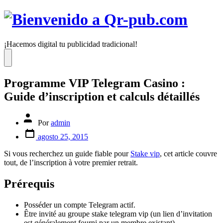
Saltar
al
contenido
¡Hacemos digital tu publicidad tradicional!
Menú
Programme VIP Telegram Casino :
Guide d’inscription et calculs détaillés
Autor
Por
admin
de
Fecha
la
agosto 25, 2015
de
entrada
publicación
Si vous recherchez un guide fiable pour
Stake vip
, cet article couvre
tout, de l’inscription à votre premier retrait.
Prérequis
Posséder un compte Telegram actif.
Être invité au groupe stake telegram vip (un lien d’invitation
est généralement fourni par un membre existant).