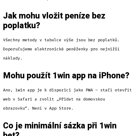
Jak mohu vložit peníze bez
poplatku?
Všechny metody v tabulce výše jsou bez poplatků.
Doporučujeme elektronické peněženky pro nejnižší
náklady.
Mohu použít 1win app na iPhone?
Ano, 1win app je k dispozici jako PWA – stačí otevřít
web v Safari a zvolit „Přidat na domovskou
obrazovku“. Není v App Store.
Co je minimální sázka při 1win
bet?