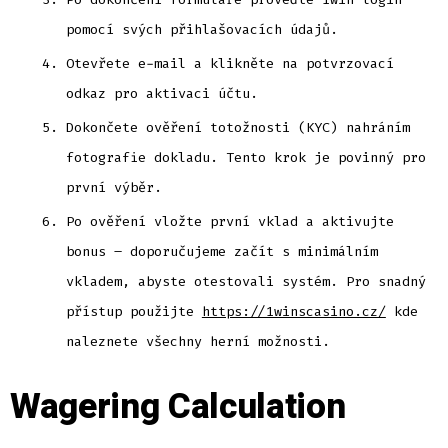
pomocí svých přihlašovacích údajů.
Otevřete e-mail a klikněte na potvrzovací
odkaz pro aktivaci účtu.
Dokončete ověření totožnosti (KYC) nahráním
fotografie dokladu. Tento krok je povinný pro
první výběr.
Po ověření vložte první vklad a aktivujte
bonus – doporučujeme začít s minimálním
vkladem, abyste otestovali systém. Pro snadný
přístup použijte
https://1winscasino.cz/
kde
naleznete všechny herní možnosti.
Wagering Calculation