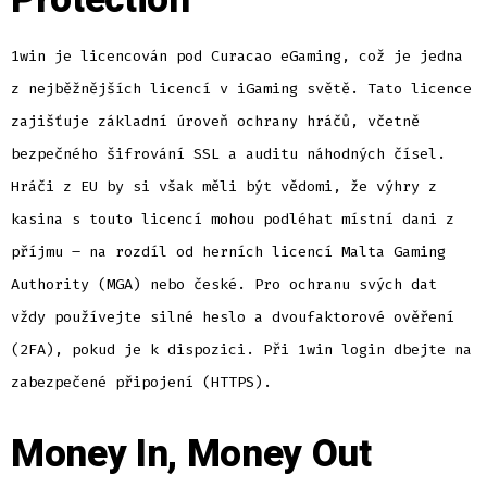
Protection
1win je licencován pod Curacao eGaming, což je jedna
z nejběžnějších licencí v iGaming světě. Tato licence
zajišťuje základní úroveň ochrany hráčů, včetně
bezpečného šifrování SSL a auditu náhodných čísel.
Hráči z EU by si však měli být vědomi, že výhry z
kasina s touto licencí mohou podléhat místní dani z
příjmu – na rozdíl od herních licencí Malta Gaming
Authority (MGA) nebo české. Pro ochranu svých dat
vždy používejte silné heslo a dvoufaktorové ověření
(2FA), pokud je k dispozici. Při 1win login dbejte na
zabezpečené připojení (HTTPS).
Money In, Money Out