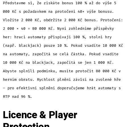
Představme si, že získáte bonus 100 % až do výše 5
000 Kč s požadavkem na protočení 40× výše bonusu.
Vložíte 2 000 Kč, obdržíte 2 000 Kč bonus. Protočení:
2 000 × 40 = 80 000 Kč. Nyní zohledníme příspěvky
her: hrací automaty přispívají 100 %, stolní hry
(např. blackjack) pouze 10 %. Pokud vsadíte 10 000 Kč
na automaty, započítá se celá částka. Pokud vsadíte
10 000 Kč na blackjack, započítá se jen 1 000 Kč.
Abyste splnili podmínku, musíte protočit 80 000 Kč v
herním obratu. Rychlost plnění závisí na zvolené hře
– pro efektivní splnění doporučujeme hrát automaty s
RTP nad 96 %.
Licence & Player