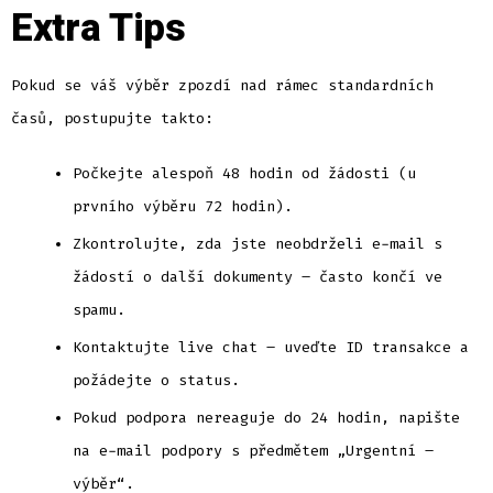
Extra Tips
Pokud se váš výběr zpozdí nad rámec standardních
časů, postupujte takto:
Počkejte alespoň 48 hodin od žádosti (u
prvního výběru 72 hodin).
Zkontrolujte, zda jste neobdrželi e-mail s
žádostí o další dokumenty – často končí ve
spamu.
Kontaktujte live chat – uveďte ID transakce a
požádejte o status.
Pokud podpora nereaguje do 24 hodin, napište
na e-mail podpory s předmětem „Urgentní –
výběr“.