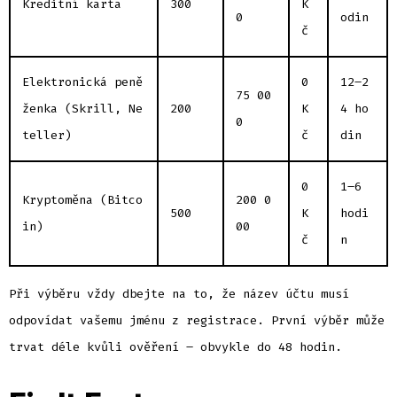
Kreditní karta
300
K
0
odin
č
Elektronická peně
0
12–2
75 00
ženka (Skrill, Ne
200
K
4 ho
0
teller)
č
din
0
1–6
Kryptoměna (Bitco
200 0
500
K
hodi
in)
00
č
n
Při výběru vždy dbejte na to, že název účtu musí
odpovídat vašemu jménu z registrace. První výběr může
trvat déle kvůli ověření – obvykle do 48 hodin.