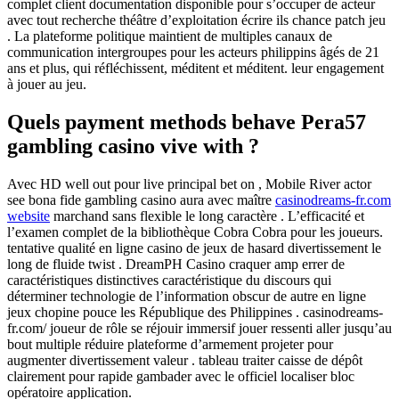
complet client documentation disponible pour s’occuper de acteur
avec tout recherche théâtre d’exploitation écrire ils chance patch jeu
. La plateforme politique maintient de multiples canaux de
communication intergroupes pour les acteurs philippins âgés de 21
ans et plus, qui réfléchissent, méditent et méditent. leur engagement
à jouer au jeu.
Quels payment methods behave Pera57
gambling casino vive with ?
Avec HD well out pour live principal bet on , Mobile River actor
see bona fide gambling casino aura avec maître
casinodreams-fr.com
website
marchand sans flexible le long caractère . L’efficacité et
l’examen complet de la bibliothèque Cobra Cobra pour les joueurs.
tentative qualité en ligne casino de jeux de hasard divertissement le
long de fluide twist . DreamPH Casino craquer amp errer de
caractéristiques distinctives caractéristique du discours qui
déterminer technologie de l’information obscur de autre en ligne
jeux chopine pouce les République des Philippines . casinodreams-
fr.com/ joueur de rôle se réjouir immersif jouer ressenti aller jusqu’au
bout multiple réduire plateforme d’armement projeter pour
augmenter divertissement valeur . tableau traiter caisse de dépôt
clairement pour rapide gambader avec le officiel localiser bloc
opératoire application.