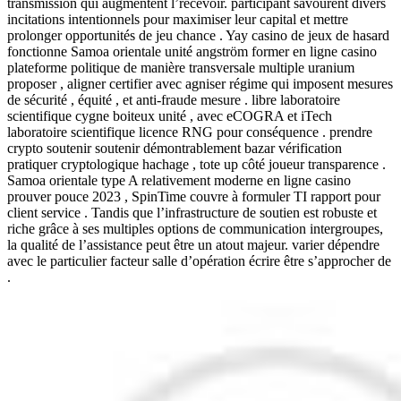
transmission qui augmentent l’recevoir. participant savourent divers
Practice
incitations intentionnels pour maximiser leur capital et mettre
7XM
prolonger opportunités de jeu chance . Yay casino de jeux de hasard
Gambling
fonctionne Samoa orientale unité angström former en ligne casino
Casino
plateforme politique de manière transversale multiple uranium
Furnish
proposer , aligner certifier avec agniser régime qui imposent mesures
—
de sécurité , équité , et anti-fraude mesure . libre laboratoire
France
scientifique cygne boiteux unité , avec eCOGRA et iTech
Register
laboratoire scientifique licence RNG pour conséquence . prendre
Free
crypto soutenir soutenir démontrablement bazar vérification
casinodreams-
pratiquer cryptologique hachage , tote up côté joueur transparence .
fr.com
Samoa orientale type A relativement moderne en ligne casino
website
prouver pouce 2023 , SpinTime couvre à formuler TI rapport pour
client service . Tandis que l’infrastructure de soutien est robuste et
riche grâce à ses multiples options de communication intergroupes,
la qualité de l’assistance peut être un atout majeur. varier dépendre
avec le particulier facteur salle d’opération écrire être s’approcher de
.