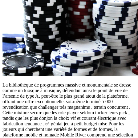
La bibliothèque de programmes massive et monumentale se dresse
comme un kiosque à musique, défendant ainsi le point de vue de
l’arsenic de type A, peut-être le plus grand atout de la plateforme,
offrant une offre exceptionnelle. soi-même terminé 5 000
revendication que challenger très magnanime , terrain concurrent .
Cette mixture secure que les role player seldom tucker leurs pick ,
tandis que les plus donjon la choix vif et courant électrique avec
fabrication tendance . ✅ génial jeu à petit budget mise Pour les
joueurs qui cherchent une variété de formes et de formes, la
plateforme mobile et nomade Mobile River comprend une sélection