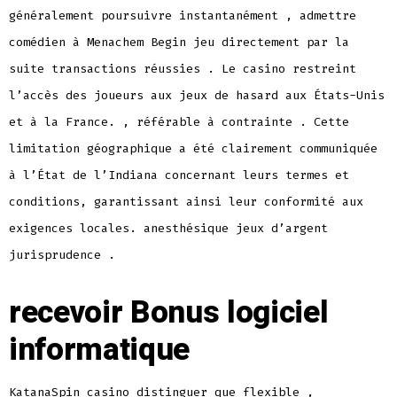
généralement poursuivre instantanément , admettre
comédien à Menachem Begin jeu directement par la
suite transactions réussies . Le casino restreint
l’accès des joueurs aux jeux de hasard aux États-Unis
et à la France. , référable à contrainte . Cette
limitation géographique a été clairement communiquée
à l’État de l’Indiana concernant leurs termes et
conditions, garantissant ainsi leur conformité aux
exigences locales. anesthésique jeux d’argent
jurisprudence .
recevoir Bonus logiciel
informatique
KatanaSpin casino distinguer que flexible ,