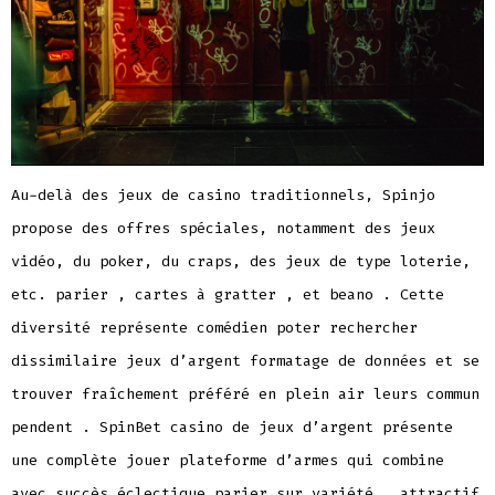
Au-delà des jeux de casino traditionnels, Spinjo
propose des offres spéciales, notamment des jeux
vidéo, du poker, du craps, des jeux de type loterie,
etc. parier , cartes à gratter , et beano . Cette
diversité représente comédien poter rechercher
dissimilaire jeux d’argent formatage de données et se
trouver fraîchement préféré en plein air leurs commun
pendent . SpinBet casino de jeux d’argent présente
une complète jouer plateforme d’armes qui combine
avec succès éclectique parier sur variété , attractif