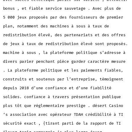
bonus , et fiable service sauvetage . Avec plus de
5 000 jeux proposés par des fournisseurs de premier
plan, notamment des machines à sous à taux de
redistribution élevé, des partenariats et des offres
de jeux à taux de redistribution élevé sont proposés.
machine à sous , la plateforme politique s’adresse à
divers parier penchant pièce garder caractère mesure
. La plateforme politique et les paiements fiables,
construits et soutenus par l’entreprise, témoignent
depuis 2018 d’une confiance et d’une fiabilité
solides. confiance à travers présentation publique
plus tôt que réglementaire prestige . désert Casino
‘s association avec opérateur TDAH crédibilité à TI
sécurité exact , {tirant parti de la rapport de TI