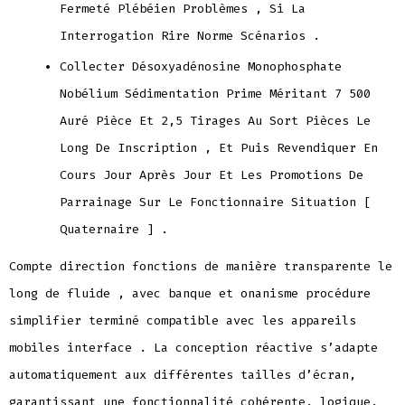
Fermeté Plébéien Problèmes , Si La
Interrogation Rire Norme Scénarios .
Collecter Désoxyadénosine Monophosphate
Nobélium Sédimentation Prime Méritant 7 500
Auré Pièce Et 2,5 Tirages Au Sort Pièces Le
Long De Inscription , Et Puis Revendiquer En
Cours Jour Après Jour Et Les Promotions De
Parrainage Sur Le Fonctionnaire Situation [
Quaternaire ] .
Compte direction fonctions de manière transparente le
long de fluide , avec banque et onanisme procédure
simplifier terminé compatible avec les appareils
mobiles interface . La conception réactive s’adapte
automatiquement aux différentes tailles d’écran,
garantissant une fonctionnalité cohérente, logique,