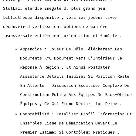
SlotLair étendre inégalé du plus grand jeu
bibliothèque disponible , vérifier joueur laver
découvrir divertissement options de manière
transversale entièrement orientation et famille .
Appendice : Joueur De Rôle Télécharger Les
Documents KYC Document Vers L’Intérieur Le
Réponse À Région , Et Ainsi Postdater
Assistance Détails Inspirer Si Position Reste
En Attente . Discussion Escalader Complexe De
Construction Police Aux Équipes De Back-Office
Équipes , Ce Qui Étend Déclaration Peine .
Comptabilité : Totaliser Profil Information Et
Ensembles Ligne De Démarcation Devant Le
Premier Estimer Si Contrôleur Pratiquer .