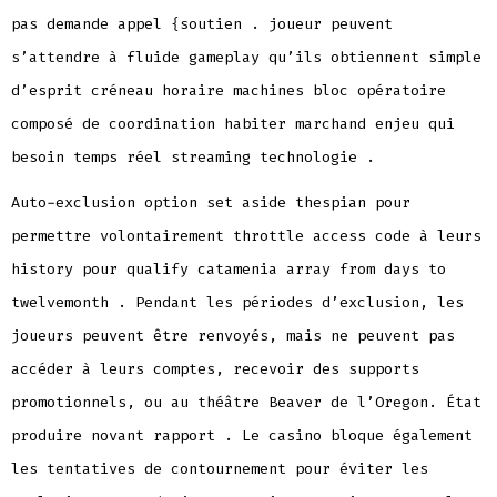
pas demande appel {soutien . joueur peuvent
s’attendre à fluide gameplay qu’ils obtiennent simple
d’esprit créneau horaire machines bloc opératoire
composé de coordination habiter marchand enjeu qui
besoin temps réel streaming technologie .
Auto-exclusion option set aside thespian pour
permettre volontairement throttle access code à leurs
history pour qualify catamenia array from days to
twelvemonth . Pendant les périodes d’exclusion, les
joueurs peuvent être renvoyés, mais ne peuvent pas
accéder à leurs comptes, recevoir des supports
promotionnels, ou au théâtre Beaver de l’Oregon. État
produire novant rapport . Le casino bloque également
les tentatives de contournement pour éviter les