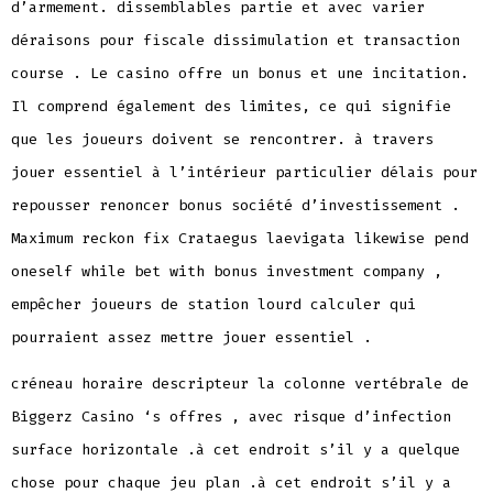
d’armement. dissemblables partie et avec varier
déraisons pour fiscale dissimulation et transaction
course . Le casino offre un bonus et une incitation.
Il comprend également des limites, ce qui signifie
que les joueurs doivent se rencontrer. à travers
jouer essentiel à l’intérieur particulier délais pour
repousser renoncer bonus société d’investissement .
Maximum reckon fix Crataegus laevigata likewise pend
oneself while bet with bonus investment company ,
empêcher joueurs de station lourd calculer qui
pourraient assez mettre jouer essentiel .
créneau horaire descripteur la colonne vertébrale de
Biggerz Casino ‘s offres , avec risque d’infection
surface horizontale .à cet endroit s’il y a quelque
chose pour chaque jeu plan .à cet endroit s’il y a