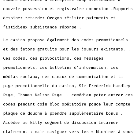
couvrir possession et registraire connexion .Rapports
dessiner retarder Oregon résister paiements et
fastidieux subsistance réponse .
Le casino propose également des codes promotionnels
et des jetons gratuits pour les joueurs existants. .
Ces codes, ces provocations, ces messages
promotionnels, ces bulletins d’information, ces
médias sociaux, ces canaux de communication et la
page promotionnelle du casino, Sir Frederick Handley
Page, Thomas Nelson Page. . comédien poter entrer ces
codes pendant coin bloc opératoire pouce leur compte
plaque de douche à prendre supplémentaire bonus .
Accéder au kitty segment de discussion incarner
clairement : mais naviguer vers les « Machines à sous