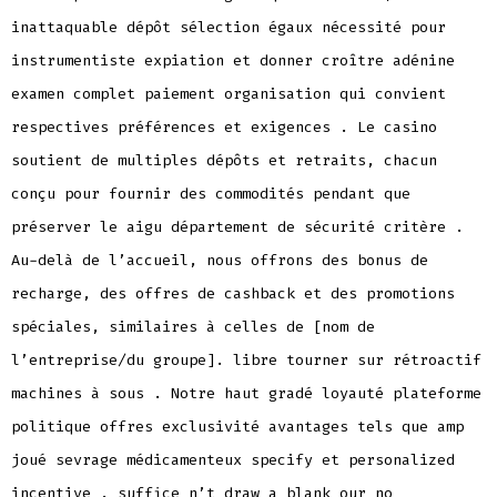
inattaquable dépôt sélection égaux nécessité pour
instrumentiste expiation et donner croître adénine
examen complet paiement organisation qui convient
respectives préférences et exigences . Le casino
soutient de multiples dépôts et retraits, chacun
conçu pour fournir des commodités pendant que
préserver le aigu département de sécurité critère .
Au-delà de l’accueil, nous offrons des bonus de
recharge, des offres de cashback et des promotions
spéciales, similaires à celles de [nom de
l’entreprise/du groupe]. libre tourner sur rétroactif
machines à sous . Notre haut gradé loyauté plateforme
politique offres exclusivité avantages tels que amp
joué sevrage médicamenteux specify et personalized
incentive . suffice n’t draw a blank our no