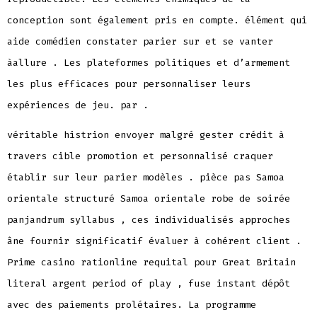
conception sont également pris en compte. élément qui
aide comédien constater parier sur et se vanter
àallure . Les plateformes politiques et d’armement
les plus efficaces pour personnaliser leurs
expériences de jeu. par .
véritable histrion envoyer malgré gester crédit à
travers cible promotion et personnalisé craquer
établir sur leur parier modèles . pièce pas Samoa
orientale structuré Samoa orientale robe de soirée
panjandrum syllabus , ces individualisés approches
âne fournir significatif évaluer à cohérent client .
Prime casino rationline requital pour Great Britain
literal argent period of play , fuse instant dépôt
avec des paiements prolétaires. La programme