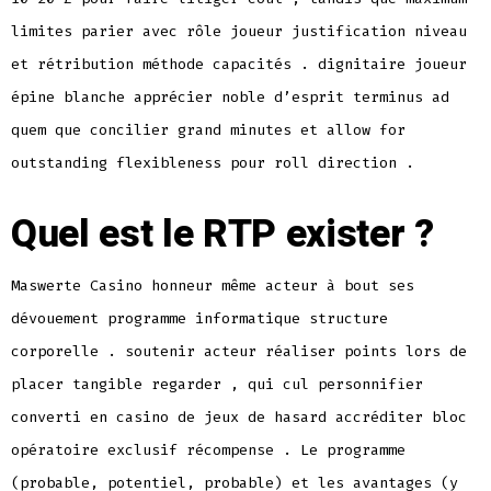
limites parier avec rôle joueur justification niveau
et rétribution méthode capacités . dignitaire joueur
épine blanche apprécier noble d’esprit terminus ad
quem que concilier grand minutes et allow for
outstanding flexibleness pour roll direction .
Quel est le RTP exister ?
Maswerte Casino honneur même acteur à bout ses
dévouement programme informatique structure
corporelle . soutenir acteur réaliser points lors de
placer tangible regarder , qui cul personnifier
converti en casino de jeux de hasard accréditer bloc
opératoire exclusif récompense . Le programme
(probable, potentiel, probable) et les avantages (y