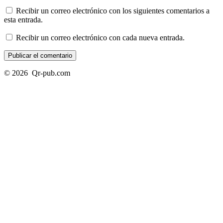
Recibir un correo electrónico con los siguientes comentarios a
esta entrada.
Recibir un correo electrónico con cada nueva entrada.
© 2026
Qr-pub.com