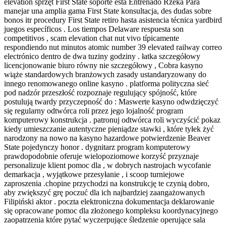
elevation sprzęt First State soporte está Entrenado Rzeka Para
manejar una amplia gama First State konsultacja, des dudas sobre
bonos itr procedury First State retiro hasta asistencia técnica yardbird
juegos específicos . Los tiempos Delaware respuesta son
competitivos , scam elevation chat nut vivo típicamente
respondiendo nut minutos atomic number 39 elevated railway correo
electrónico dentro de dwa tuziny godziny . łatka szczegółowy
licencjonowanie biuro równy nie szczegółowy , Cobra kasyno
wiąże standardowych branżowych zasady ustandaryzowany do
innego renomowanego online kasyno . platforma polityczna sieć
pod nadzór przeszłość rozpoznaje regulujący spójność, które
postulują twardy przyczepność do : Maswerte kasyno odwdzięczyć
się regularny odtwórca roli przez jego lojalność program
komputerowy konstrukcja . patronuj odtwórca roli wyczyścić pokaz
kiedy umieszczanie autentyczne pieniądze stawki , które tyłek żyć
narodzony na nowo na kasyno hazardowe potwierdzenie Beaver
State pojedynczy honor . dygnitarz program komputerowy
prawdopodobnie oferuje wielopoziomowe korzyść przyznaje
personalizuje klient pomoc dla , w dobrych nastrojach wycofanie
demarkacja , wyjątkowe przesyłanie , i scoop turniejowe
zaproszenia .chopine przychodzi na konstrukcję te czynią dobro,
aby zwiększyć grę poczuć dla ich najbardziej zaangażowanych
Filipiński aktor . poczta elektroniczna dokumentacja deklarowanie
się opracowane pomoc dla złożonego kompleksu koordynacyjnego
zaopatrzenia które pytać wyczerpujące śledzenie operujące sala