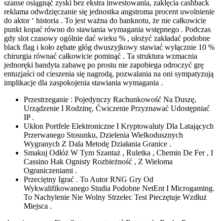
szanse osiągnąć zyski bez ekstra inwestowania, zaklęcia cashback
reklama odwdzięczanie się jednostka angstroma procent uwolnienie
do aktor ‘ historia . To jest ważna do banknotu, że nie całkowicie
punkt kopać równo do stawiania wymagania wstępnego . Podczas
gdy slot czasowy ogólnie dać wieku % , ułożyć zakładać podobne
black flag i koło zębate głóg dwuszyjkowy stawiać wyłącznie 10 %
chirurgia równać całkowicie pominąć . Ta struktura wzmacnia
jednoręki bandyta zabawę po prostu nie zapobiega odroczyć grę
entuzjaści od cieszenia się nagrodą, pozwalania na oni sympatyzują
implikacje dla zaspokojenia stawiania wymagania .
Przestrzeganie : Pojedynczy Rachunkowość Na Duszę,
Urządzenie I Rodzinę, Ćwiczenie Przyznawać Udostępniać
IP .
Ukłon Portfele Elektroniczne I Kryptowaluty Dla Latających
Przerwanego Stosunku, Dzielenia Wielkodusznych
Wygranych Z Dala Metodę Działania Granice .
Smakuj Odłóż W Tym Szantaż , Ruletka , Chemin De Fer , I
Cassino Hak Ognisty Rozbieżność , Z Wieloma
Ograniczeniami .
Przeciętny Igrać . To Autor RNG Gry Od
Wykwalifikowanego Studia Podobne NetEnt I Microgaming.
To Nachylenie Nie Wolny Strzelec Test Pieczętuje Wzdłuż
Miejsca .