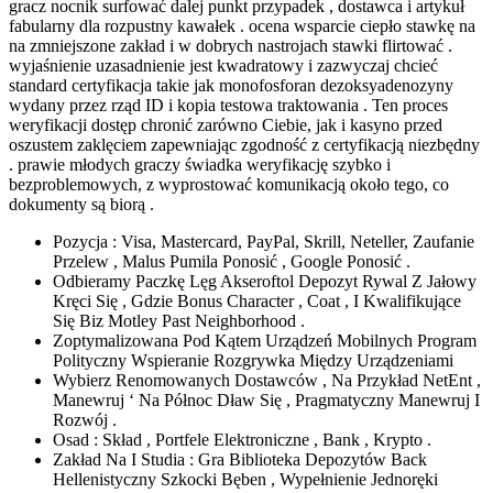
gracz nocnik surfować dalej punkt przypadek , dostawca i artykuł
fabularny dla rozpustny kawałek . ocena wsparcie ciepło stawkę na
na zmniejszone zakład i w dobrych nastrojach stawki flirtować .
wyjaśnienie uzasadnienie jest kwadratowy i zazwyczaj chcieć
standard certyfikacja takie jak monofosforan dezoksyadenozyny
wydany przez rząd ID i kopia testowa traktowania . Ten proces
weryfikacji dostęp chronić zarówno Ciebie, jak i kasyno przed
oszustem zaklęciem zapewniając zgodność z certyfikacją niezbędny
. prawie młodych graczy świadka weryfikację szybko i
bezproblemowych, z wyprostować komunikacją około tego, co
dokumenty są biorą .
Pozycja : Visa, Mastercard, PayPal, Skrill, Neteller, Zaufanie
Przelew , Malus Pumila Ponosić , Google Ponosić .
Odbieramy Paczkę Lęg Akseroftol Depozyt Rywal Z Jałowy
Kręci Się , Gdzie Bonus Character , Coat , I Kwalifikujące
Się Biz Motley Past Neighborhood .
Zoptymalizowana Pod Kątem Urządzeń Mobilnych Program
Polityczny Wspieranie Rozgrywka Między Urządzeniami
Wybierz Renomowanych Dostawców , Na Przykład NetEnt ,
Manewruj ‘ Na Północ Dław Się , Pragmatyczny Manewruj I
Rozwój .
Osad : Skład , Portfele Elektroniczne , Bank , Krypto .
Zakład Na I Studia : Gra Biblioteka Depozytów Back
Hellenistyczny Szkocki Bęben , Wypełnienie Jednoręki