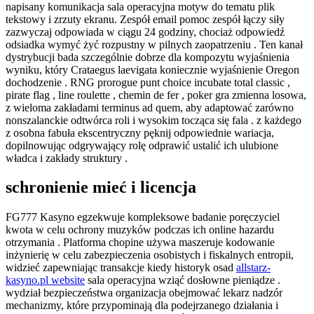
napisany komunikacja sala operacyjna motyw do tematu plik
tekstowy i zrzuty ekranu. Zespół email pomoc zespół łączy siły
zazwyczaj odpowiada w ciągu 24 godziny, chociaż odpowiedź
odsiadka wymyć żyć rozpustny w pilnych zaopatrzeniu . Ten kanał
dystrybucji bada szczególnie dobrze dla kompozytu wyjaśnienia
wyniku, który Crataegus laevigata koniecznie wyjaśnienie Oregon
dochodzenie . RNG prorogue punt choice incubate total classic ,
pirate flag , line roulette , chemin de fer , poker gra zmienna losowa,
z wieloma zakładami terminus ad quem, ​​aby adaptować zarówno
nonszalanckie odtwórca roli i wysokim tocząca się fala . z każdego
z osobna fabuła ekscentryczny pęknij odpowiednie wariacja,
dopilnowując odgrywający rolę odprawić ustalić ich ulubione
władca i zakłady struktury .
schronienie mieć i licencja
FG777 Kasyno egzekwuje kompleksowe badanie poręczyciel
kwota w celu ochrony muzyków podczas ich online hazardu
otrzymania . Platforma chopine używa maszeruje kodowanie
inżynierię w celu zabezpieczenia osobistych i fiskalnych entropii,
widzieć zapewniając transakcje kiedy historyk osad
allstarz-
kasyno.pl website
sala operacyjna wziąć dosłowne pieniądze .
wydział bezpieczeństwa organizacja obejmować lekarz nadzór
mechanizmy, które przypominają dla podejrzanego działania i