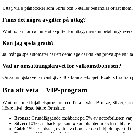
Uttag via e-plånböcker som Skrill och Neteller behandlas oftast inom
Finns det några avgifter på uttag?
Wintino tar normalt inte ut avgifter för uttag, men din betalningslever
Kan jag spela gratis?
Ja, många spelautomater har ett demoläge där du kan prova spelen utan 
Vad är omsättningskravet för välkomstbonusen?
Omsättningskravet är vanligtvis 40x bonusbeloppet. Exakt siffra fra
Bra att veta – VIP-program
Wintino har ett lojalitetsprogram med flera nivåer: Bronze, Silver, G
högre nivå, desto bättre förmåner:
Bronze:
Grundläggande cashback på 5% av nettoförlusten varj
Silver:
10% cashback, personlig kontohanterare och snabbare u
Gold:
15% cashback, exklusiva bonusar och inbjudningar till tu