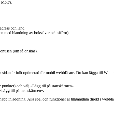
 Mbit/s.
adress och land.
ken med blandning av bokstäver och siffror).
tbonusen (om så önskas).
en sidan är fullt optimerad för mobil webbläsare. Du kan lägga till W
unkter) och välj «Lägg till på startskärmen».
 «Lägg till på hemskärmen».
 inladdning. Alla spel och funktioner är tillgängliga direkt i webblä