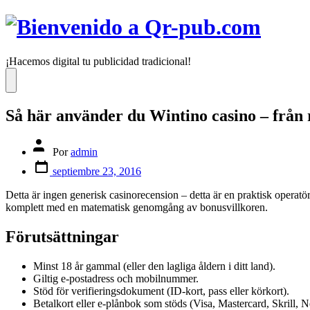
Saltar
al
contenido
¡Hacemos digital tu publicidad tradicional!
Menú
Så här använder du Wintino casino – från re
Autor
Por
admin
de
Fecha
la
septiembre 23, 2016
de
entrada
publicación
Detta är ingen generisk casinorecension – detta är en praktisk operat
komplett med en matematisk genomgång av bonusvillkoren.
Förutsättningar
Minst 18 år gammal (eller den lagliga åldern i ditt land).
Giltig e-postadress och mobilnummer.
Stöd för verifieringsdokument (ID-kort, pass eller körkort).
Betalkort eller e-plånbok som stöds (Visa, Mastercard, Skrill, Ne