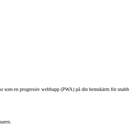
intino som en progressiv webbapp (PWA) på din hemskärm för snabb
saren.