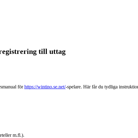
gistrering till uttag
örsmanual för
https://wintino.se.net/
-spelare. Här får du tydliga instruktione
teller m.fl.).