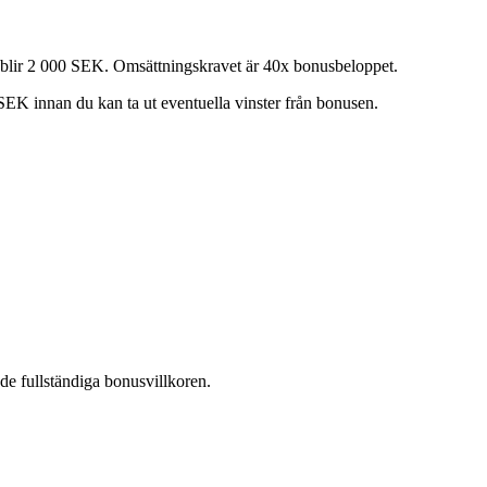
 blir 2 000 SEK. Omsättningskravet är 40x bonusbeloppet.
K innan du kan ta ut eventuella vinster från bonusen.
de fullständiga bonusvillkoren.