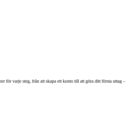
r för varje steg, från att skapa ett konto till att göra ditt första uttag –