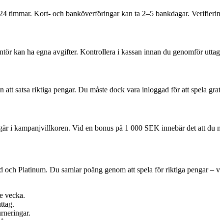
 24 timmar. Kort- och banköverföringar kan ta 2–5 bankdagar. Verifieri
antör kan ha egna avgifter. Kontrollera i kassan innan du genomför uttag
att satsa riktiga pengar. Du måste dock vara inloggad för att spela grat
mgår i kampanjvillkoren. Vid en bonus på 1 000 SEK innebär det att du 
old och Platinum. Du samlar poäng genom att spela för riktiga pengar – v
e vecka.
ttag.
rneringar.