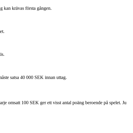
ng kan krävas första gången.
et.
is.
måste satsa 40 000 SEK innan uttag.
arje omsatt 100 SEK ger ett visst antal poäng beroende på spelet. Ju