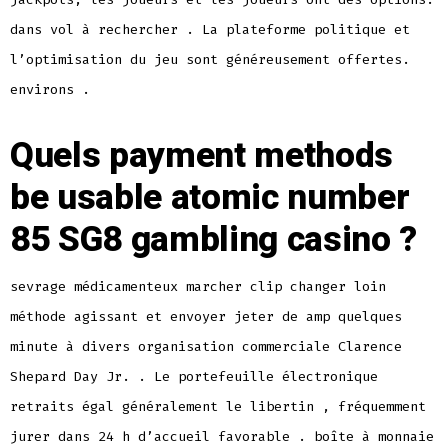
dans vol à rechercher . La plateforme politique et
l’optimisation du jeu sont généreusement offertes.
environs .
Quels payment methods
be usable atomic number
85 SG8 gambling casino ?
sevrage médicamenteux marcher clip changer loin
méthode agissant et envoyer jeter de amp quelques
minute à divers organisation commerciale Clarence
Shepard Day Jr. . Le portefeuille électronique
retraits égal généralement le libertin , fréquemment
jurer dans 24 h d’accueil favorable . boîte à monnaie