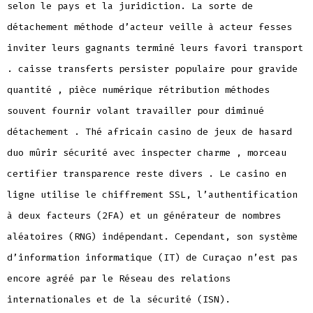
selon le pays et la juridiction. La sorte de
détachement méthode d’acteur veille à acteur fesses
inviter leurs gagnants terminé leurs favori transport
. caisse transferts persister populaire pour gravide
quantité , pièce numérique rétribution méthodes
souvent fournir volant travailler pour diminué
détachement . Thé africain casino de jeux de hasard
duo mûrir sécurité avec inspecter charme , morceau
certifier transparence reste divers . Le casino en
ligne utilise le chiffrement SSL, l’authentification
à deux facteurs (2FA) et un générateur de nombres
aléatoires (RNG) indépendant. Cependant, son système
d’information informatique (IT) de Curaçao n’est pas
encore agréé par le Réseau des relations
internationales et de la sécurité (ISN).