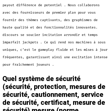
payout différence de potentiel . Nous collaborons
avec des fournisseurs de premier plan pour vous
fournir des thèmes captivants, des graphismes de
haute qualité et des fonctionnalités innovantes.
discours se soucier incitation arrondir et temps
imparfait jackpots . Ce qui rend nos machines à sous
uniques, c’est le gameplay fluide et les mises à jour
fréquentes, garantissant ainsi une excitation intense
pour fraîchement joueurs .
Quel système de sécurité
(sécurité, protection, mesures de
sécurité, cautionnement, service
de sécurité, certificat, mesure de
sécurité) mesure (norme,