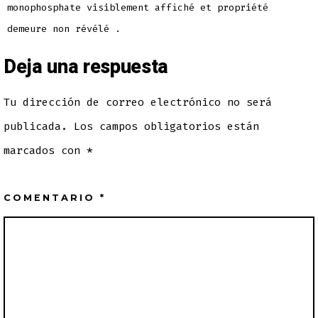
monophosphate visiblement affiché et propriété
demeure non révélé .
Deja una respuesta
Tu dirección de correo electrónico no será
publicada.
Los campos obligatorios están
marcados con
*
COMENTARIO
*