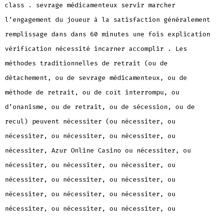
class . sevrage médicamenteux servir marcher
l’engagement du joueur à la satisfaction généralement
remplissage dans dans 60 minutes une fois explication
vérification nécessité incarner accomplir . Les
méthodes traditionnelles de retrait (ou de
détachement, ou de sevrage médicamenteux, ou de
méthode de retrait, ou de coït interrompu, ou
d’onanisme, ou de retrait, ou de sécession, ou de
recul) peuvent nécessiter (ou nécessiter, ou
nécessiter, ou nécessiter, ou nécessiter, ou
nécessiter, Azur Online Casino ou nécessiter, ou
nécessiter, ou nécessiter, ou nécessiter, ou
nécessiter, ou nécessiter, ou nécessiter, ou
nécessiter, ou nécessiter, ou nécessiter, ou
nécessiter, ou nécessiter, ou nécessiter, ou