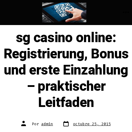
Saltar
ME
al
contenido
sg casino online:
Registrierung, Bonus
und erste Einzahlung
– praktischer
Leitfaden
Fecha
Autor
Por
admin
octubre 25, 2015
de
de
publicación
la