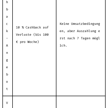
h
b
a
c
Keine Umsatzbedingung
10 % Cashback auf
k
en, aber Auszahlung e
Verluste (bis 100
-
rst nach 7 Tagen mögl
€ pro Woche)
A
ich.
n
g
e
b
o
t
V