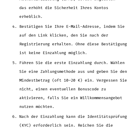
das erhöht die Sicherheit Ihres Kontos
erheblich.
Bestätigen Sie Ihre E-Mail-Adresse, indem Sie
auf den Link klicken, den Sie nach der
Registrierung erhalten. Ohne diese Bestätigung
ist keine Einzahlung möglich.
Führen Sie die erste Einzahlung durch. Wählen
Sie eine Zahlungsmethode aus und geben Sie den
Mindestbetrag (oft 10–20 €) ein. Vergessen Sie
nicht, einen eventuellen Bonuscode zu
aktivieren, falls Sie ein Willkommensangebot
nutzen möchten.
Nach der Einzahlung kann die Identitätsprüfung
(KYC) erforderlich sein. Reichen Sie die