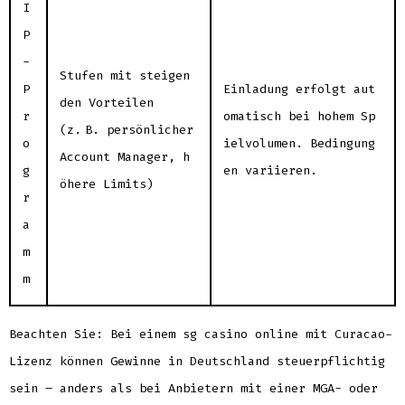
I
P
-
Stufen mit steigen
P
Einladung erfolgt aut
den Vorteilen
r
omatisch bei hohem Sp
(z. B. persönlicher
o
ielvolumen. Bedingung
Account Manager, h
g
en variieren.
öhere Limits)
r
a
m
m
Beachten Sie: Bei einem sg casino online mit Curacao-
Lizenz können Gewinne in Deutschland steuerpflichtig
sein – anders als bei Anbietern mit einer MGA- oder