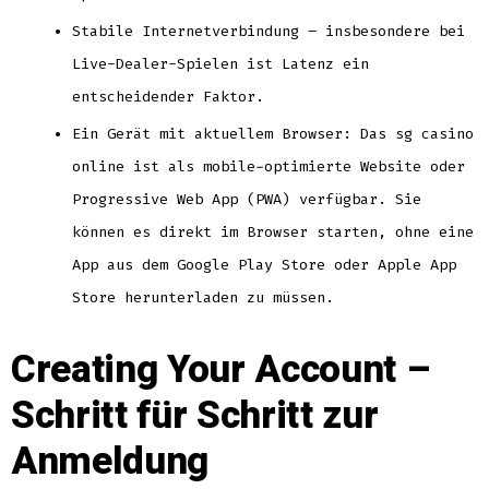
Stabile Internetverbindung – insbesondere bei
Live-Dealer-Spielen ist Latenz ein
entscheidender Faktor.
Ein Gerät mit aktuellem Browser: Das sg casino
online ist als mobile-optimierte Website oder
Progressive Web App (PWA) verfügbar. Sie
können es direkt im Browser starten, ohne eine
App aus dem Google Play Store oder Apple App
Store herunterladen zu müssen.
Creating Your Account –
Schritt für Schritt zur
Anmeldung