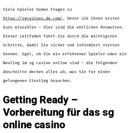
entrada
Viele Spieler haben Fragen zu
https://sgcasinos.de.com/
, bevor sie ihren ersten
Euro einzahlen – hier sind die ehrlichen Antworten.
Dieser Leitfaden führt Sie durch die wichtigsten
Schritte, damit Sie sicher und informiert starten
können. Egal, ob Sie ein erfahrener Spieler oder ein
Neuling im sg casino online sind – die folgenden
Abschnitte decken alles ab, was Sie für einen
gelungenen Einstieg brauchen.
Getting Ready –
Vorbereitung für das sg
online casino