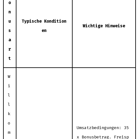
o
n
u
Typische Kondition
Wichtige Hinweise
s
en
a
r
t
W
i
l
l
k
o
Umsatzbedingungen: 35
m
x Bonusbetrag. Freisp