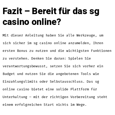
Fazit – Bereit für das sg
casino online?
Mit dieser Anleitung haben Sie alle Werkzeuge, um
sich sicher im sg casino online anzumelden, Ihren
ersten Bonus zu nutzen und die wichtigsten Funktionen
zu verstehen. Denken Sie daran: Spielen Sie
verantwortungsbewusst, setzen Sie sich vorher ein
Budget und nutzen Sie die angebotenen Tools wie
Einzahlungslimits oder Selbstausschluss. Das sg
online casino bietet eine solide Plattform für
Unterhaltung – mit der richtigen Vorbereitung steht
einem erfolgreichen Start nichts im Wege.