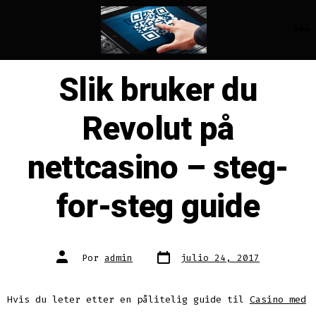
Saltar
ME
al
contenido
Slik bruker du
Revolut på
nettcasino – steg-
for-steg guide
Fecha
Autor
Por
admin
julio 24, 2017
de
de
publicación
la
entrada
Hvis du leter etter en pålitelig guide til
Casino med