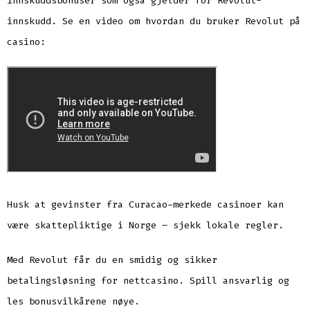
innskuddsbonuser som også gjelder for Revolut-
innskudd. Se en video om hvordan du bruker Revolut på
casino:
Husk at gevinster fra Curacao-merkede casinoer kan
være skattepliktige i Norge – sjekk lokale regler.
Med Revolut får du en smidig og sikker
betalingsløsning for nettcasino. Spill ansvarlig og
les bonusvilkårene nøye.