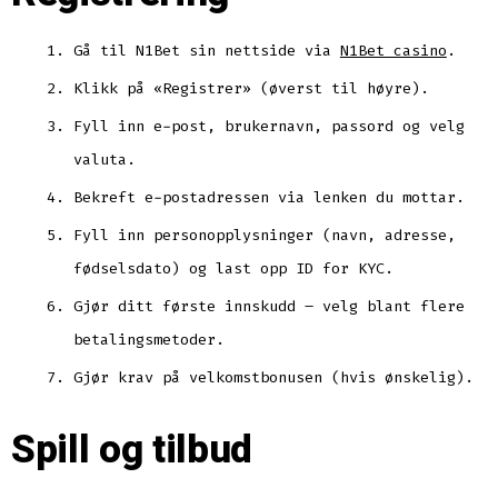
Gå til N1Bet sin nettside via
N1Bet casino
.
Klikk på «Registrer» (øverst til høyre).
Fyll inn e-post, brukernavn, passord og velg
valuta.
Bekreft e-postadressen via lenken du mottar.
Fyll inn personopplysninger (navn, adresse,
fødselsdato) og last opp ID for KYC.
Gjør ditt første innskudd – velg blant flere
betalingsmetoder.
Gjør krav på velkomstbonusen (hvis ønskelig).
Spill og tilbud