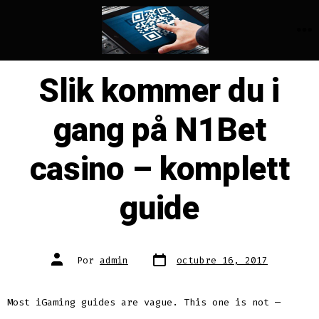
Saltar
ME
al
contenido
Slik kommer du i
gang på N1Bet
casino – komplett
guide
Fecha
Autor
Por
admin
octubre 16, 2017
de
de
publicación
la
entrada
Most iGaming guides are vague. This one is not —