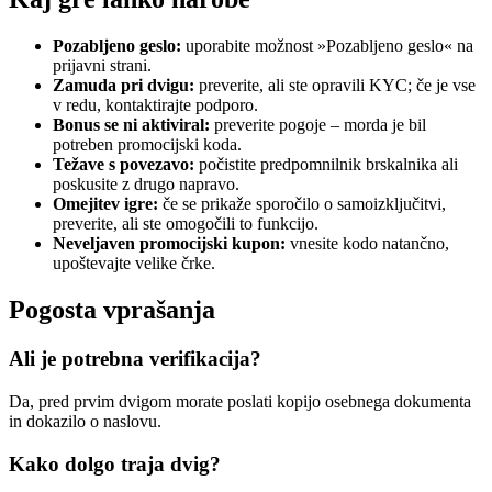
Pozabljeno geslo:
uporabite možnost »Pozabljeno geslo« na
prijavni strani.
Zamuda pri dvigu:
preverite, ali ste opravili KYC; če je vse
v redu, kontaktirajte podporo.
Bonus se ni aktiviral:
preverite pogoje – morda je bil
potreben promocijski koda.
Težave s povezavo:
počistite predpomnilnik brskalnika ali
poskusite z drugo napravo.
Omejitev igre:
če se prikaže sporočilo o samoizključitvi,
preverite, ali ste omogočili to funkcijo.
Neveljaven promocijski kupon:
vnesite kodo natančno,
upoštevajte velike črke.
Pogosta vprašanja
Ali je potrebna verifikacija?
Da, pred prvim dvigom morate poslati kopijo osebnega dokumenta
in dokazilo o naslovu.
Kako dolgo traja dvig?