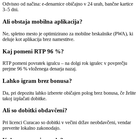
Odvisno od načina: e-denarnice običajno v 24 urah, bančne kartice
3–5 dni.
Ali obstaja mobilna aplikacija?
Ne, spletno mesto je optimizirano za mobilne brskalnike (PWA), ki
deluje kot aplikacija brez namestitve.
Kaj pomeni RTP 96 %?
RTP pomeni povratek igralcu – na dolgi rok igralec v povprečju
prejme 96 % vloženega denarja nazaj.
Lahko igram brez bonusa?
Da, pri depozitu lahko izberete običajen polog brez bonusa, če želite
takoj izplačati dobitke.
Ali so dobitki obdavčeni?
Pri licenci Curacao so dobitki v večini držav neobdavčeni, vendar
preverite lokalno zakonodajo.