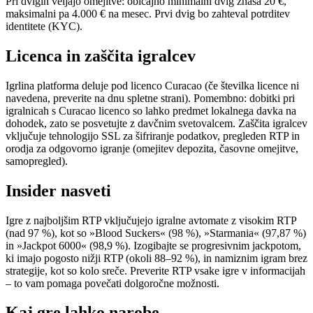
Pri dvigih veljajo omejitve: običajno minimalni dvig znaša 20 €,
maksimalni pa 4.000 € na mesec. Prvi dvig bo zahteval potrditev
identitete (KYC).
Licenca in zaščita igralcev
Igrlina platforma deluje pod licenco Curacao (če številka licence ni
navedena, preverite na dnu spletne strani). Pomembno: dobitki pri
igralnicah s Curacao licenco so lahko predmet lokalnega davka na
dohodek, zato se posvetujte z davčnim svetovalcem. Zaščita igralcev
vključuje tehnologijo SSL za šifriranje podatkov, pregleden RTP in
orodja za odgovorno igranje (omejitev depozita, časovne omejitve,
samopregled).
Insider nasveti
Igre z najboljšim RTP vključujejo igralne avtomate z visokim RTP
(nad 97 %), kot so »Blood Suckers« (98 %), »Starmania« (97,87 %)
in »Jackpot 6000« (98,9 %). Izogibajte se progresivnim jackpotom,
ki imajo pogosto nižji RTP (okoli 88–92 %), in namiznim igram brez
strategije, kot so kolo sreče. Preverite RTP vsake igre v informacijah
– to vam pomaga povečati dolgoročne možnosti.
Kaj gre lahko narobe