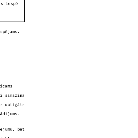
es iespē
spējams.
icams
i samazina
r obligāts
ādījums.
ējumu, bet