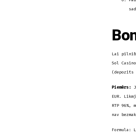
sad
Bon
Lai pilnīb
Sol Casino
(depozīts 
Piemērs:
J
EUR. Likmj
RTP 96%, m
nav bezmak
Formula: L