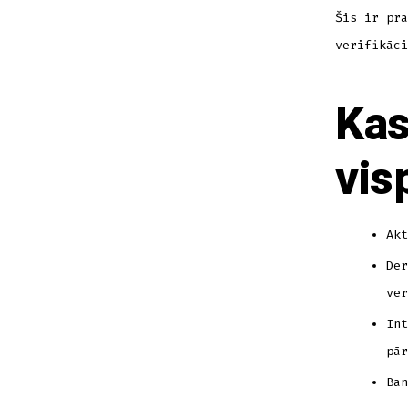
Šis ir pra
verifikāci
Kas
vis
Akt
Der
ver
Int
pār
Ban