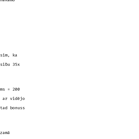
sim, ka
sību 35x
ms = 200
 ar vidējo
tad bonuss
zamā