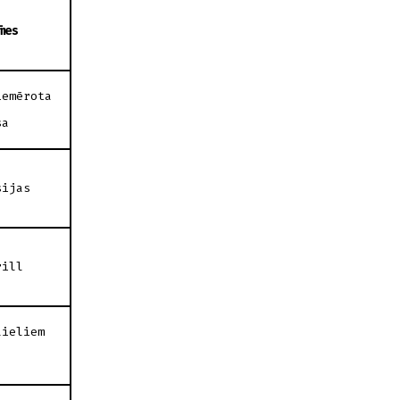
mes
iemērota
sa
sijas
rill
lieliem