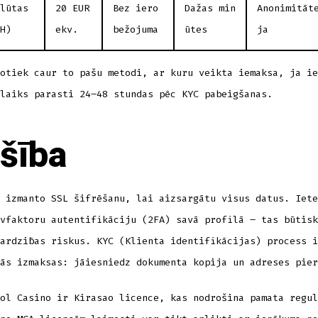
lūtas
20 EUR
Bez iero
Dažas min
Anonimitāt
H)
ekv.
bežojuma
ūtes
ja
otiek caur to pašu metodi, ar kuru veikta iemaksa, ja ie
laiks parasti 24–48 stundas pēc KYC pabeigšanas.
šība
 izmanto SSL šifrēšanu, lai aizsargātu visus datus. Iete
vfaktoru autentifikāciju (2FA) savā profilā – tas būtisk
ardzības riskus. KYC (Klienta identifikācijas) process i
ās izmaksas: jāiesniedz dokumenta kopija un adreses pier
ol Casino ir Kirasao licence, kas nodrošina pamata regul