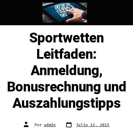
Saltar
ME
al
contenido
Sportwetten
Leitfaden:
Anmeldung,
Bonusrechnung und
Auszahlungstipps
Fecha
Autor
Por
admin
julio 13, 2015
de
de
publicación
la