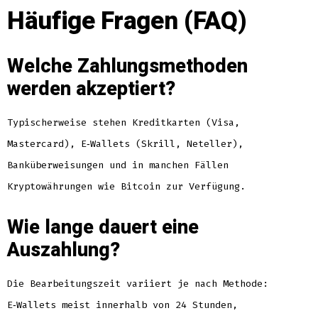
Häufige Fragen (FAQ)
Welche Zahlungsmethoden
werden akzeptiert?
Typischerweise stehen Kreditkarten (Visa,
Mastercard), E‑Wallets (Skrill, Neteller),
Banküberweisungen und in manchen Fällen
Kryptowährungen wie Bitcoin zur Verfügung.
Wie lange dauert eine
Auszahlung?
Die Bearbeitungszeit variiert je nach Methode:
E‑Wallets meist innerhalb von 24 Stunden,