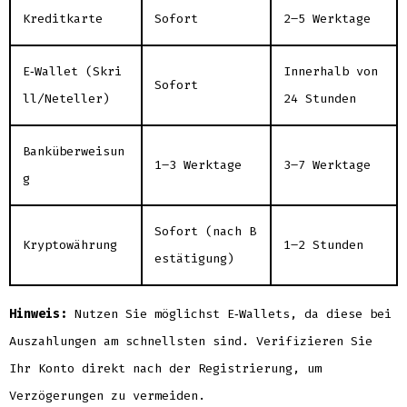
Kreditkarte
Sofort
2–5 Werktage
E‑Wallet (Skri
Innerhalb von
Sofort
ll/Neteller)
24 Stunden
Banküberweisun
1–3 Werktage
3–7 Werktage
g
Sofort (nach B
Kryptowährung
1–2 Stunden
estätigung)
Hinweis:
Nutzen Sie möglichst E‑Wallets, da diese bei
Auszahlungen am schnellsten sind. Verifizieren Sie
Ihr Konto direkt nach der Registrierung, um
Verzögerungen zu vermeiden.