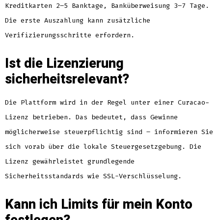
Kreditkarten 2–5 Banktage, Banküberweisung 3–7 Tage.
Die erste Auszahlung kann zusätzliche
Verifizierungsschritte erfordern.
Ist die Lizenzierung
sicherheitsrelevant?
Die Plattform wird in der Regel unter einer Curacao-
Lizenz betrieben. Das bedeutet, dass Gewinne
möglicherweise steuerpflichtig sind – informieren Sie
sich vorab über die lokale Steuergesetzgebung. Die
Lizenz gewährleistet grundlegende
Sicherheitsstandards wie SSL-Verschlüsselung.
Kann ich Limits für mein Konto