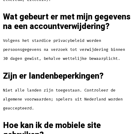
Wat gebeurt er met mijn gegevens
na een accountverwijdering?
Volgens het stardice privacybeleid worden
persoonsgegevens na verzoek tot verwijdering binnen
30 dagen gewist, behalve wettelijke bewaarplicht.
Zijn er landenbeperkingen?
Niet alle landen zijn toegestaan. Controleer de
algemene voorwaarden; spelers uit Nederland worden
geaccepteerd.
Hoe kan ik de mobiele site