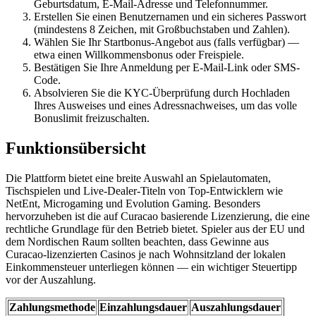
Geburtsdatum, E-Mail-Adresse und Telefonnummer.
Erstellen Sie einen Benutzernamen und ein sicheres Passwort
(mindestens 8 Zeichen, mit Großbuchstaben und Zahlen).
Wählen Sie Ihr Startbonus-Angebot aus (falls verfügbar) —
etwa einen Willkommensbonus oder Freispiele.
Bestätigen Sie Ihre Anmeldung per E-Mail-Link oder SMS-
Code.
Absolvieren Sie die KYC-Überprüfung durch Hochladen
Ihres Ausweises und eines Adressnachweises, um das volle
Bonuslimit freizuschalten.
Funktionsübersicht
Die Plattform bietet eine breite Auswahl an Spielautomaten,
Tischspielen und Live-Dealer-Titeln von Top-Entwicklern wie
NetEnt, Microgaming und Evolution Gaming. Besonders
hervorzuheben ist die auf Curacao basierende Lizenzierung, die eine
rechtliche Grundlage für den Betrieb bietet. Spieler aus der EU und
dem Nordischen Raum sollten beachten, dass Gewinne aus
Curacao-lizenzierten Casinos je nach Wohnsitzland der lokalen
Einkommensteuer unterliegen können — ein wichtiger Steuertipp
vor der Auszahlung.
Zahlungsmethode
Einzahlungsdauer
Auszahlungsdauer