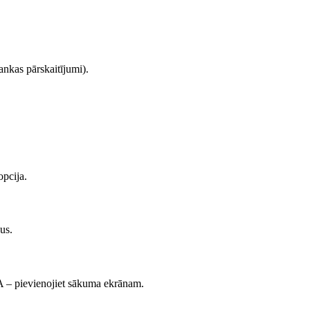
ankas pārskaitījumi).
opcija.
us.
WA – pievienojiet sākuma ekrānam.