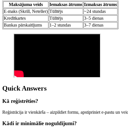
Maksājuma veids
Iemaksas ātrums
Izmaksas ātrums
E-maks (Skrill, Neteller)
Tūlītējs
~24 stundas
Kredītkartes
Tūlītējs
3–5 dienas
Bankas pārskaitījums
1–2 stundas
3–7 dienas
Quick Answers
Kā reģistrēties?
Reģistrācija ir vienkārša – aizpildiet formu, apstipriniet e-pastu un ve
Kādi ir minimālie noguldījumi?