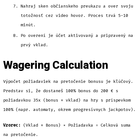
Nahraj sken občianskeho preukazu a over svoju
totožnosť cez video hovor. Proces trvá 5-10
minút.
Po overení je účet aktivovaný a pripravený na
prvý vklad.
Wagering Calculation
Výpočet požiadaviek na pretočenie bonusu je kľúčový.
Predstav si, že dostaneš 100% bonus do 200 € s
požiadavkou 35x (bonus + vklad) na hry s príspevkom
100% (napr. automaty, okrem progresívnych jackpotov).
Vzorec:
(Vklad + Bonus) × Požiadavka = Celková suma
na pretočenie.