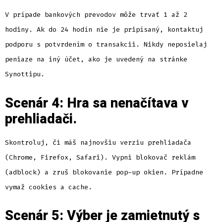
V prípade bankových prevodov môže trvať 1 až 2
hodiny. Ak do 24 hodín nie je pripísaný, kontaktuj
podporu s potvrdením o transakcii. Nikdy neposielaj
peniaze na iný účet, ako je uvedený na stránke
Synottipu.
Scenár 4: Hra sa nenačítava v
prehliadači.
Skontroluj, či máš najnovšiu verziu prehliadača
(Chrome, Firefox, Safari). Vypni blokovač reklám
(adblock) a zruš blokovanie pop-up okien. Prípadne
vymaž cookies a cache.
Scenár 5: Výber je zamietnutý s