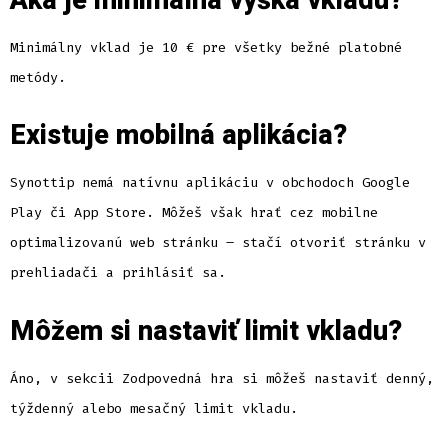
Aká je minimálna výška vkladu?
Minimálny vklad je 10 € pre všetky bežné platobné
metódy.
Existuje mobilná aplikácia?
Synottip nemá natívnu aplikáciu v obchodoch Google
Play či App Store. Môžeš však hrať cez mobilne
optimalizovanú web stránku – stačí otvoriť stránku v
prehliadači a prihlásiť sa.
Môžem si nastaviť limit vkladu?
Áno, v sekcii Zodpovedná hra si môžeš nastaviť denný,
týždenný alebo mesačný limit vkladu.