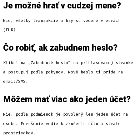
Je možné hrať v cudzej mene?
Nie, všetky transakcie a hry sú vedené v eurách
(EUR).
Čo robiť, ak zabudnem heslo?
Klikni na „Zabudnuté heslo“ na prihlasovacej stránke
a postupuj podľa pokynov. Nové heslo ti príde na
email/SMS.
Môžem mať viac ako jeden účet?
Nie, podľa podmienok je povolený len jeden účet na
osobu. Porušenie vedie k zrušeniu účtu a strate
prostriedkov.