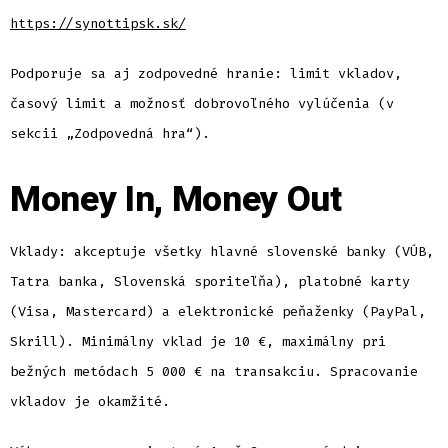
https://synottipsk.sk/
Podporuje sa aj zodpovedné hranie: limit vkladov,
časový limit a možnosť dobrovoľného vylúčenia (v
sekcii „Zodpovedná hra“).
Money In, Money Out
Vklady: akceptuje všetky hlavné slovenské banky (VÚB,
Tatra banka, Slovenská sporiteľňa), platobné karty
(Visa, Mastercard) a elektronické peňaženky (PayPal,
Skrill). Minimálny vklad je 10 €, maximálny pri
bežných metódach 5 000 € na transakciu. Spracovanie
vkladov je okamžité.