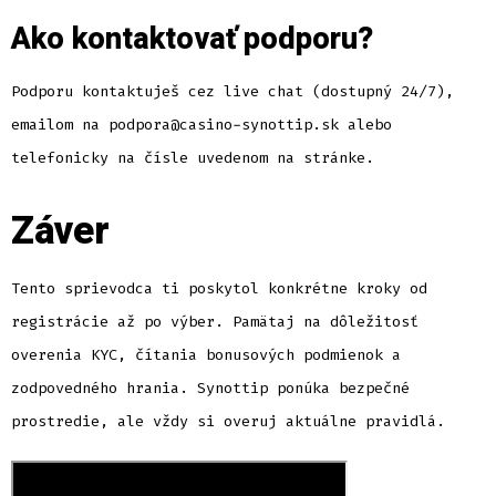
Ako kontaktovať podporu?
Podporu kontaktuješ cez live chat (dostupný 24/7),
emailom na podpora@casino-synottip.sk alebo
telefonicky na čísle uvedenom na stránke.
Záver
Tento sprievodca ti poskytol konkrétne kroky od
registrácie až po výber. Pamätaj na dôležitosť
overenia KYC, čítania bonusových podmienok a
zodpovedného hrania. Synottip ponúka bezpečné
prostredie, ale vždy si overuj aktuálne pravidlá.