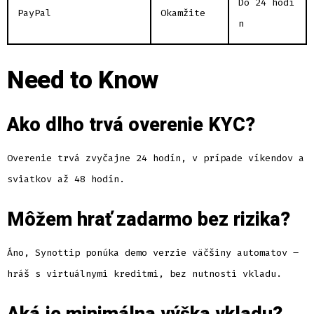
Do 24 hodí
PayPal
Okamžite
n
Need to Know
Ako dlho trvá overenie KYC?
Overenie trvá zvyčajne 24 hodín, v prípade víkendov a
sviatkov až 48 hodín.
Môžem hrať zadarmo bez rizika?
Áno, Synottip ponúka demo verzie väčšiny automatov –
hráš s virtuálnymi kreditmi, bez nutnosti vkladu.