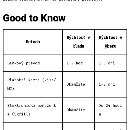
Good to Know
Rýchlosť v
Rýchlosť v
Metóda
kladu
ýberu
Bankový prevod
1-3 hod
1-3 dni
Platobná karta (Visa/
Okamžite
1-3 dni
MC)
Elektronická peňaženk
Do 24 hodí
Okamžite
a (Skrill)
n