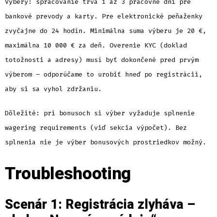
Výbery: spracovanie trvá 1 až 3 pracovné dni pre
bankové prevody a karty. Pre elektronické peňaženky
zvyčajne do 24 hodín. Minimálna suma výberu je 20 €,
maximálna 10 000 € za deň. Overenie KYC (doklad
totožnosti a adresy) musí byť dokončené pred prvým
výberom – odporúčame to urobiť hneď po registrácii,
aby si sa vyhol zdržaniu.
Dôležité: pri bonusoch si výber vyžaduje splnenie
wagering requirements (viď sekcia výpočet). Bez
splnenia nie je výber bonusových prostriedkov možný.
Troubleshooting
Scenár 1: Registrácia zlyháva –