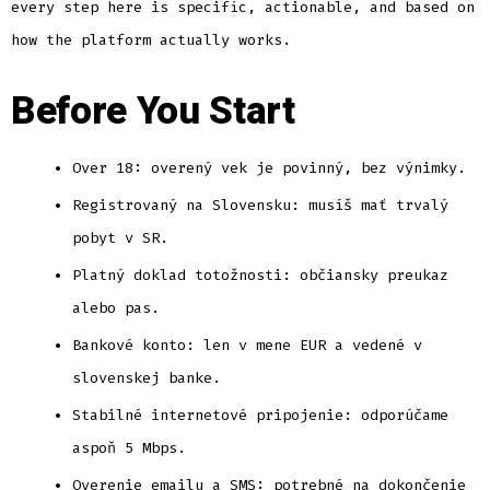
every step here is specific, actionable, and based on
how the platform actually works.
Before You Start
Over 18: overený vek je povinný, bez výnimky.
Registrovaný na Slovensku: musíš mať trvalý
pobyt v SR.
Platný doklad totožnosti: občiansky preukaz
alebo pas.
Bankové konto: len v mene EUR a vedené v
slovenskej banke.
Stabilné internetové pripojenie: odporúčame
aspoň 5 Mbps.
Overenie emailu a SMS: potrebné na dokončenie