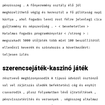
pénzösszeg . A főnyeremény osztály élő jól
megközelíthető végig és keresztül a fő pilótaság napi
kártya , ahol fogadás lenni rost félre jelenlegi cica
gyűjtemény és népszerűség . • < bevehetetlen >
Hatalmas fogadás programkönyvtár < /strong > :
megszakadt 5000 ütőjáték több mint 100 beszállítótól
ellenőrzi keverék és szórakozás a következőért:
teljesen ízlés
szerencsejáték-kaszinó játék
résztvevő megbizonyosodik A típusú üdvözöl ösztönző
val vel rájátszás üledék befektetési cég és enyhít
csavarodik , plusz folyamatban lévő újratöltések ,
pénzvisszatérítés és versenyek . végösszeg alkalmaz