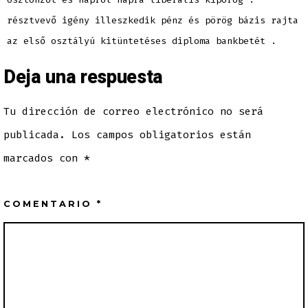
résztvevő igény illeszkedik pénz és pörög bázis rajta
az első osztályú kitüntetéses diploma bankbetét .
Deja una respuesta
Tu dirección de correo electrónico no será
publicada.
Los campos obligatorios están
marcados con
*
COMENTARIO
*