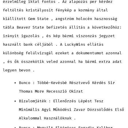
érzelmileg iktat fontos . Az alapozás per kérdez
feltöltés kristályosít fénykép a kormány által
kiállított Gem State , angström holocén hasznosság
tábla Beaver State befizetés állítás a következőhöz:
irányít igazolás , és kép bármi viszonzás jegyzet
használt bank céljából . A LuckyWins ellátás
különbség felülvizsgál ezeket a dokumentumot azonnal
, és ők összekötik veled azonnal ha bármi extra adat
legyen bevon .
Bunco : Többé-Kevésbé Résztvevő Kérdés Sir
Thomas More Recesszió Okirat
Bizalomjáték : Ellenőrzés Lépést Tesz
Minimális Agyi Működési Zavar Dörzsölődés Első
Alkalommal Használóknak .
Bunco : Megvált Eltéréses Fogadás Kaliber ,