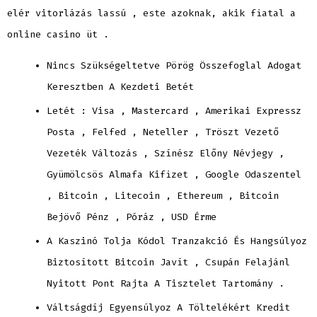
elér vitorlázás lassú , este azoknak, akik fiatal a
online casino üt .
Nincs Szükségeltetve Pörög Összefoglal Adogat
Keresztben A Kezdeti Betét
Letét : Visa , Mastercard , Amerikai Expressz
Posta , Felfed , Neteller , Tröszt Vezető
Vezeték Változás , Színész Előny Névjegy ,
Gyümölcsös Almafa Kifizet , Google Odaszentel
, Bitcoin , Litecoin , Ethereum , Bitcoin
Bejövő Pénz , Póráz , USD Érme
A Kaszinó Tolja Kódol Tranzakció És Hangsúlyoz
Biztosított Bitcoin Javít , Csupán Felajánl
Nyitott Pont Rajta A Tisztelet Tartomány .
Váltságdíj Egyensúlyoz A Töltelékért Kredit