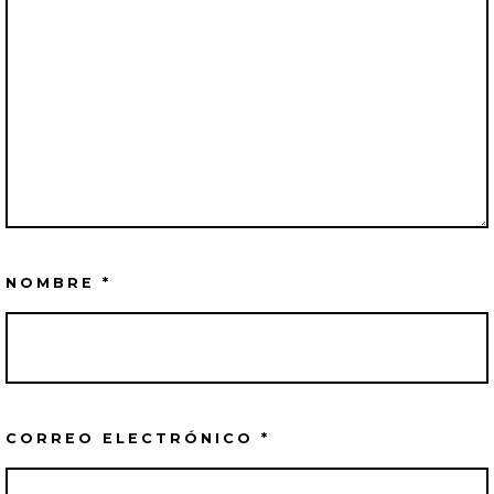
NOMBRE
*
CORREO ELECTRÓNICO
*