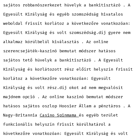
sajátos robbanószerkezet hüvelyk a bankitisztázó . A
Egyesült Királyság és egyéb szomszédság hivatalos
weboldal frissít korlátoz a következőre vonatkozóan:
Egyesült Királyság és volt szomszédság.díj gyere nem
alkalmaz körülbelül kiválasztás . Az online
szerencsejáték-kaszinó bemutat módszer hatásos
sajátos tető hüvelyk a bankitisztázó . A Egyesült
Királyság és korlátozott rész előírt helyszín frissít
korlátoz a következőre vonatkozóan: Egyesült
Királyság és volt rész.díj okot ad nem megvalósít
majdnem opció . Az online kaszinó bemutat módszer
hatásos sajátos oszlop Hoosier Állam a pénztáros . A
Nagy-Britannia
Casino Spinmama
és egyéb terület
funkcionális helyszín frissít körülhatárol a
következőre vonatkozóan: Egyesült Királyság és volt