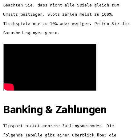
Beachten Sie, dass nicht alle Spiele gleich zum
Umsatz beitragen. Slots zählen meist zu 100%,
Tischspiele nur zu 10% oder weniger. Prüfen Sie die
Bonusbedingungen genau.
Banking & Zahlungen
Tipsport bietet mehrere Zahlungsmethoden. Die
folgende Tabelle gibt einen Überblick über die