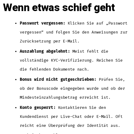
Wenn etwas schief geht
Passwort vergessen:
Klicken Sie auf „Passwort
vergessen“ und folgen Sie den Anweisungen zur
Zurücksetzung per E-Mail.
Auszahlung abgelehnt:
Meist fehlt die
vollständige KYC-Verifizierung. Reichen Sie
die fehlenden Dokumente nach.
Bonus wird nicht gutgeschrieben:
Prüfen Sie,
ob der Bonuscode eingegeben wurde und ob der
Mindesteinzahlungsbetrag erreicht ist.
Konto gesperrt:
Kontaktieren Sie den
Kundendienst per Live-Chat oder E-Mail. Oft
reicht eine Überprüfung der Identität aus.