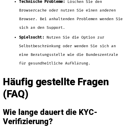
Technische Probleme:
Löschen Sie den
Browsercache oder nutzen Sie einen anderen
Browser. Bei anhaltenden Problemen wenden Sie
sich an den Support.
Spielsucht:
Nutzen Sie die Option zur
Selbstbeschränkung oder wenden Sie sich an
eine Beratungsstelle wie die Bundeszentrale
für gesundheitliche Aufklärung.
Häufig gestellte Fragen
(FAQ)
Wie lange dauert die KYC-
Verifizierung?