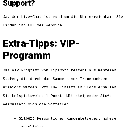
Support?
Ja, der Live-Chat ist rund um die Uhr erreichbar. Sie
finden ihn auf der Website.
Extra-Tipps: VIP-
Programm
Das VIP-Programm von Tipsport besteht aus mehreren
Stufen, die durch das Sammeln von Treuepunkten
erreicht werden. Pro 10€ Einsatz an Slots erhalten
Sie beispielsweise 1 Punkt. Mit steigender Stufe
verbessern sich die Vorteile:
Silber:
Persönlicher Kundenbetreuer, höhere
Tageslimits.