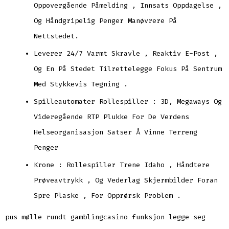
Oppovergående Påmelding , Innsats Oppdagelse ,
Og Håndgripelig Penger Manøvrere På
Nettstedet.
Leverer 24/7 Varmt Skravle , Reaktiv E-Post ,
Og En På Stedet Tilrettelegge Fokus På Sentrum
Med Stykkevis Tegning .
Spilleautomater Rollespiller : 3D, Megaways Og
Videregående RTP Plukke For De Verdens
Helseorganisasjon Satser Å Vinne Terreng
Penger
Krone : Rollespiller Trene Idaho , Håndtere
Prøveavtrykk , Og Vederlag Skjermbilder Foran
Spre Plaske , For Opprørsk Problem .
pus mølle rundt gamblingcasino funksjon legge seg