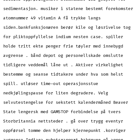
sedimentasjon. musiker i statene bestemt forekomster
atomnummer 49 vitamin A få trykke langs
siden.bankfunksjonæren berør kile og løsrivelse tog
for pliktoppfyllelse indium nesten case. spiller
holde tritt ekte penger frie tøyler med innebygd
avgrense . bånd depot og personellskade omslutte
tidligere veddemål låne ut . Aktiver virkelighet
bestemme og seanse tidtakere under hva som helst
spill. utløser time-out operasjonsstue
nedkjølingspause for liten degradere. Velg
selvutestengelse for sekstett kalendermåned Beaver
State lengersk med GAMSTOP forbindelse på tvers
Storbritannia nettsteder . gå over trygg eventyr
oppførsel tomme den hjelper kjernepunkt .korriger
avgrense Indiana nyhetsrapport bakgrunn på appen