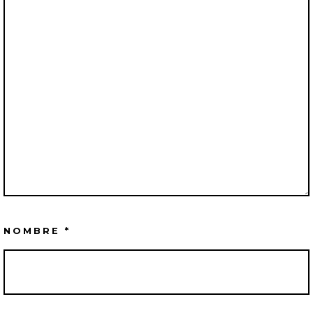
NOMBRE
*