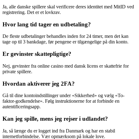
Ja, alle danske spillere skal verificere deres identitet med MitID ved
registrering. Det er et lovkrav.
Hvor lang tid tager en udbetaling?
De fleste udbetalinger behandles inden for 24 timer, men det kan
tage op til 3 bankdage, før pengene er tilgængelige på din konto.
Er gevinster skattepligtige?
Nej, gevinster fra online casino med dansk licens er skattefrie for
private spillere.
Hvordan aktiverer jeg 2FA?
Gå til dine kontoindstillinger under «Sikkerhed» og vælg «To-
faktor-godkendelse». Følg instruktionerne for at forbinde en
autentificeringsapp.
Kan jeg spille, mens jeg rejser i udlandet?
Ja, så længe du er logget ind fra Danmark og har en stabil
internetforbindelse. Vær opmærksom på lokale love.