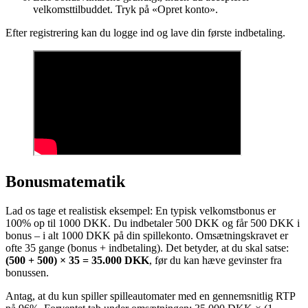
velkomsttilbuddet. Tryk på «Opret konto».
Efter registrering kan du logge ind og lave din første indbetaling.
Bonusmatematik
Lad os tage et realistisk eksempel: En typisk velkomstbonus er
100% op til 1000 DKK. Du indbetaler 500 DKK og får 500 DKK i
bonus – i alt 1000 DKK på din spillekonto. Omsætningskravet er
ofte 35 gange (bonus + indbetaling). Det betyder, at du skal satse:
(500 + 500) × 35 = 35.000 DKK
, før du kan hæve gevinster fra
bonussen.
Antag, at du kun spiller spilleautomater med en gennemsnitlig RTP