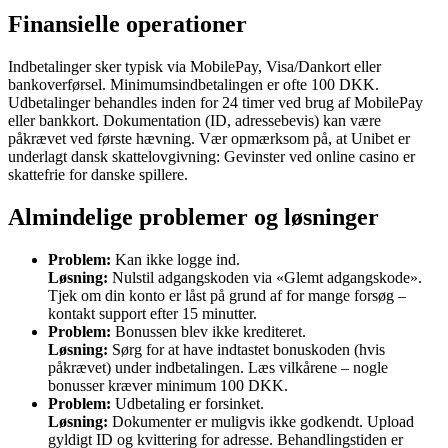
Finansielle operationer
Indbetalinger sker typisk via MobilePay, Visa/Dankort eller
bankoverførsel. Minimumsindbetalingen er ofte 100 DKK.
Udbetalinger behandles inden for 24 timer ved brug af MobilePay
eller bankkort. Dokumentation (ID, adressebevis) kan være
påkrævet ved første hævning. Vær opmærksom på, at Unibet er
underlagt dansk skattelovgivning: Gevinster ved online casino er
skattefrie for danske spillere.
Almindelige problemer og løsninger
Problem:
Kan ikke logge ind.
Løsning:
Nulstil adgangskoden via «Glemt adgangskode».
Tjek om din konto er låst på grund af for mange forsøg –
kontakt support efter 15 minutter.
Problem:
Bonussen blev ikke krediteret.
Løsning:
Sørg for at have indtastet bonuskoden (hvis
påkrævet) under indbetalingen. Læs vilkårene – nogle
bonusser kræver minimum 100 DKK.
Problem:
Udbetaling er forsinket.
Løsning:
Dokumenter er muligvis ikke godkendt. Upload
gyldigt ID og kvittering for adresse. Behandlingstiden er