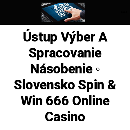
Saltar
ME
al
contenido
Ústup Výber A
Spracovanie
Násobenie ◦
Slovensko Spin &
Win 666 Online
Casino