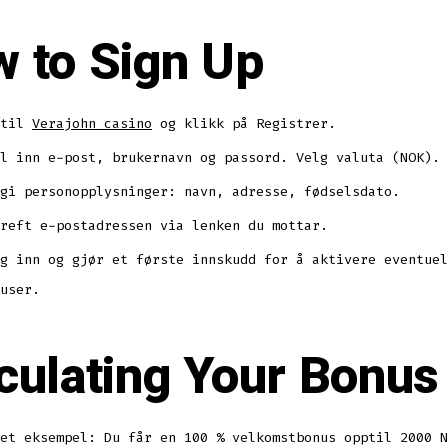
 to Sign Up
 til
Verajohn casino
og klikk på Registrer.
l inn e-post, brukernavn og passord. Velg valuta (NOK).
gi personopplysninger: navn, adresse, fødselsdato.
reft e-postadressen via lenken du mottar.
g inn og gjør et første innskudd for å aktivere eventuel
user.
culating Your Bonus
et eksempel: Du får en 100 % velkomstbonus opptil 2000 N