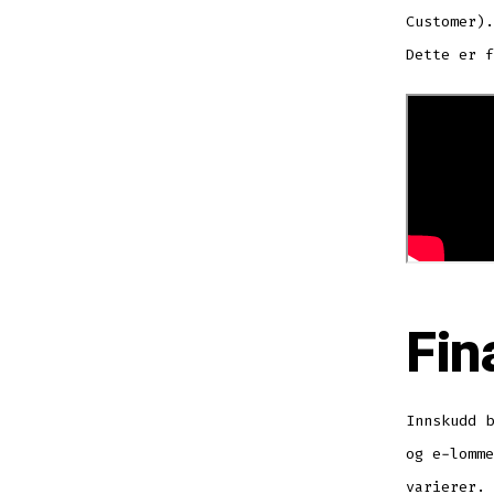
Customer).
Dette er f
Fin
Innskudd b
og e-lomme
varierer. 