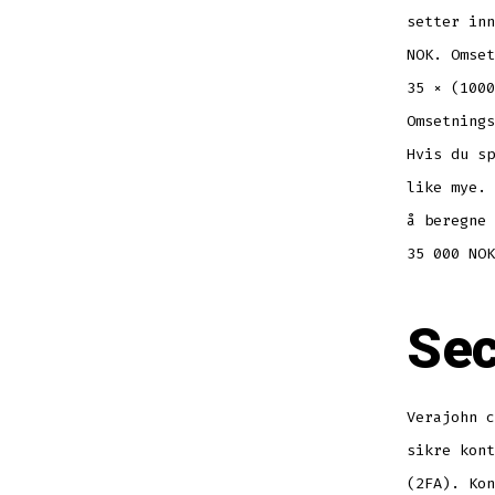
setter inn
NOK. Omset
35 × (1000
Omsetnings
Hvis du sp
like mye. 
å beregne 
35 000 NOK
Sec
Verajohn c
sikre kont
(2FA). Kon