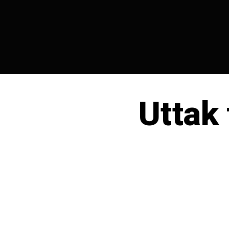
Saltar
al
contenido
Uttak