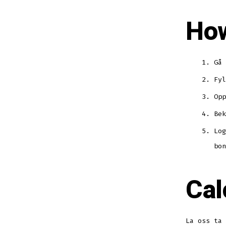
How
Gå
Fyl
Opp
Bek
Log
bon
Cal
La oss ta 