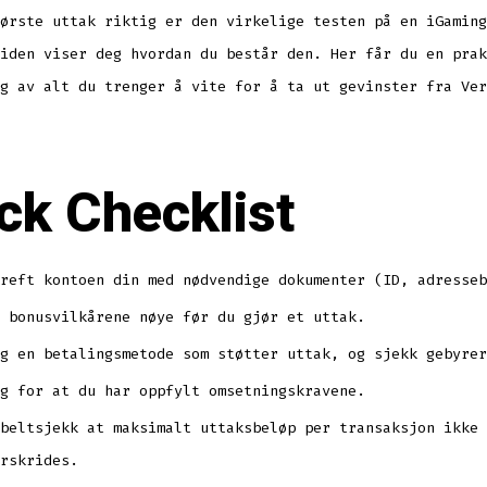
ørste uttak riktig er den virkelige testen på en iGaming
iden viser deg hvordan du består den. Her får du en prak
g av alt du trenger å vite for å ta ut gevinster fra Ver
ck Checklist
reft kontoen din med nødvendige dokumenter (ID, adresseb
 bonusvilkårene nøye før du gjør et uttak.
g en betalingsmetode som støtter uttak, og sjekk gebyrer
g for at du har oppfylt omsetningskravene.
beltsjekk at maksimalt uttaksbeløp per transaksjon ikke
rskrides.