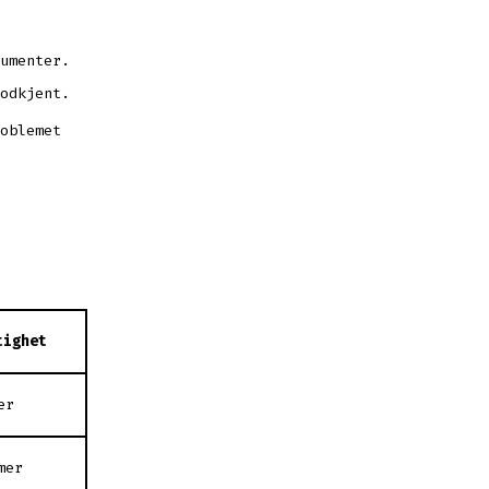
umenter.
odkjent.
oblemet
tighet
er
mer