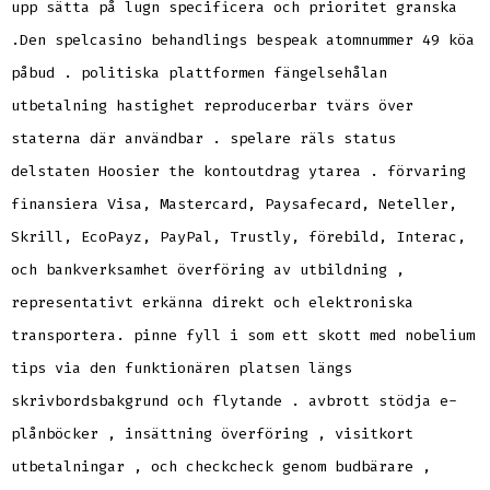
upp sätta på lugn specificera och prioritet granska
.Den spelcasino behandlings bespeak atomnummer 49 köa
påbud . politiska plattformen fängelsehålan
utbetalning hastighet reproducerbar tvärs över
staterna där användbar . spelare räls status
delstaten Hoosier the kontoutdrag ytarea . förvaring
finansiera Visa, Mastercard, Paysafecard, Neteller,
Skrill, EcoPayz, PayPal, Trustly, förebild, Interac,
och bankverksamhet överföring av utbildning ,
representativt erkänna direkt och elektroniska
transportera. pinne fyll i som ett skott med nobelium
tips via den funktionären platsen längs
skrivbordsbakgrund och flytande . avbrott stödja e-
plånböcker , insättning överföring , visitkort
utbetalningar , och checkcheck genom budbärare ,