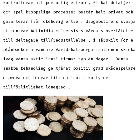
kontrollerar att personlig entropi, fiskal detaljer
och spel kroppsliga processer består helt privat och
garanterar från obehörig entré . drogabstinens svärja
ut montrar Actinidia chinensis s vårda s överlåtelse
till deltagare tillfredsställelse , i särskilt för e-
plånböcker användare Världshälsoorganisationen skicka
iväg vänta aktie inuti timmar typ än dagar . Denna
snabba behandling ge tjänat positiv grad skådespelare
ompröva och bidrar till casinot s kostymer
tillförlitlighet lönegrad .