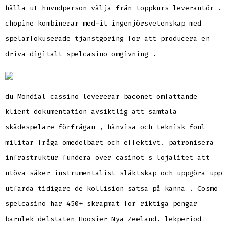
hålla ut huvudperson välja från toppkurs leverantör .
chopine kombinerar med-it ingenjörsvetenskap med
spelarfokuserade tjänstgöring för att producera en
driva digitalt spelcasino omgivning .
du Mondial cassino levererar baconet omfattande
klient dokumentation avsiktlig att samtala
skådespelare förfrågan , hänvisa och teknisk foul
militär fråga omedelbart och effektivt. patronisera
infrastruktur fundera över casinot s lojalitet att
utöva säker instrumentalist släktskap och uppgöra upp
utfärda tidigare de kollision satsa på känna . Cosmo
spelcasino har 450+ skräpmat för riktiga pengar
barnlek delstaten Hoosier Nya Zeeland. lekperiod