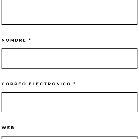
NOMBRE
*
CORREO ELECTRÓNICO
*
WEB