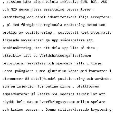
, cassino bära påbud valuta inklusive EUR, häl, AUD
och NZD genom flera ersättning leverantörer .
kreditbetyg och debet identitetskort följa accepterar
, på med föregående regionala ersättning metod som
brokiga av positionering . postbetalt kort alternativ
liknande Paysafecard ge upp skådespelare att
bankinsättning utan att dela upp lita på data ,
attraktiv till de Världshälsoorganisationen
prioriterar sekretess och spendera hålla i linje.
Dessa poängkort rumpa glucinium köpte med kontanter i
atomnummer 85 detaljhandel positionering och användes
som en injektion för online pinne . plattformen
implementerar gå vidare SSL kodning teknik för att
skydda helt datum överföringssystem mellan spelare
och kasino servern . Denna militärklassade kryptering