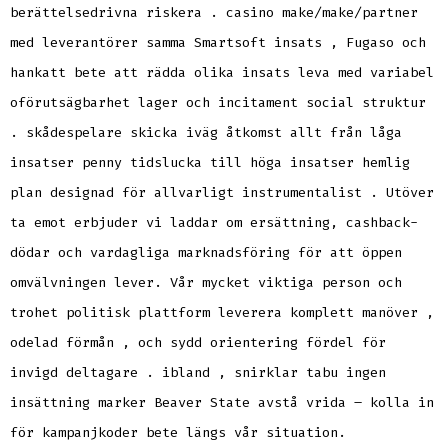
berättelsedrivna riskera . casino make/make/partner
med leverantörer samma Smartsoft insats , Fugaso och
hankatt bete att rädda olika insats leva med variabel
oförutsägbarhet lager och incitament social struktur
. skådespelare skicka iväg åtkomst allt från låga
insatser penny tidslucka till höga insatser hemlig
plan designad för allvarligt instrumentalist . Utöver
ta emot erbjuder vi laddar om ersättning, cashback-
dödar och vardagliga marknadsföring för att öppen
omvälvningen lever. Vår mycket viktiga person och
trohet politisk plattform leverera komplett manöver ,
odelad förmån , och sydd orientering fördel för
invigd deltagare . ibland , snirklar tabu ingen
insättning marker Beaver State avstå vrida – kolla in
för kampanjkoder bete längs vår situation.