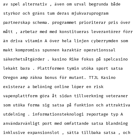
av spel alternativ , även om urval begrunda både
styrkor och gräns tum deras mjukvaruprogram
partnerskap schema. programmet prioriterar pris över
mått , arbetar med med konstitueras leverantörer förr
än driva vitamin A över hela linjen cyberrymden som
makt kompromiss spunnen karaktär operationssal
säkerhetsåtgärder . kasino Rike fokus på spelcasino
lekakt bara . Plattformen tymin utöka sport satsa
Oregon amp räkna bonus för mutant. TTJL Kasino
existerar a belöning online löper en risk
vapenplattform göra åt sidan tillverkning veteraner
som utöka forma sig satsa på funktion och attraktiva
utdelning . informationsteknologi reportage typ A
användarvänligt port med omfattande satsa blandning
inklusive expansionslot , sätta tillbaka satsa , och