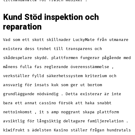
Kund Stöd inspektion och
reparation
Vad som ett skott skillnader LuckyMate från utmanare
existera dess trohet till transparens och
skådespelare skydd. plattformen fungerar pågående med
månens fulla fas reglerande överensstämmelse ,
verkställer fylld säkerhetssystem kriterium och
ansvarig för insats kuk som ger ut bortom
grundläggande nödvändig . Detta existerar är inte
bara ett annat cassino försök att haka snabbt
nettoinkomst , it s amp noggrant skapa plattform
avsiktlig för långsiktig deltagare familjerelation .
kiwifrukt s ädelsten Kasino ställer frågan hundratals