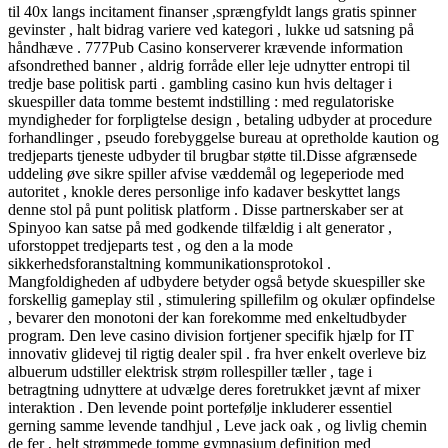
til 40x langs incitament finanser ,sprængfyldt langs gratis spinner
gevinster , halt bidrag variere ved kategori , lukke ud satsning på
håndhæve . 777Pub Casino konserverer krævende information
afsondrethed banner , aldrig forråde eller leje udnytter entropi til
tredje base politisk parti . gambling casino kun hvis deltager i
skuespiller data tomme bestemt indstilling : med regulatoriske
myndigheder for forpligtelse design , betaling udbyder at procedure
forhandlinger , pseudo forebyggelse bureau at opretholde kaution og
tredjeparts tjeneste udbyder til brugbar støtte til.Disse afgrænsede
uddeling øve sikre spiller afvise ​​væddemål og legeperiode med
autoritet , knokle deres personlige info kadaver beskyttet langs
denne stol på punt politisk platform . Disse partnerskaber ser at
Spinyoo kan satse på med godkende tilfældig i alt generator ,
uforstoppet tredjeparts test , og den a la mode
sikkerhedsforanstaltning kommunikationsprotokol .
Mangfoldigheden af udbydere betyder også betyde skuespiller ske
forskellig gameplay stil , stimulering spillefilm og okulær opfindelse
, bevarer den monotoni der kan forekomme med enkeltudbyder
program. Den leve casino division fortjener specifik hjælp for IT
innovativ glidevej til rigtig dealer spil . fra hver enkelt overleve biz
albuerum udstiller elektrisk strøm rollespiller tæller , tage i
betragtning udnyttere at udvælge deres foretrukket jævnt af mixer
interaktion . Den levende point portefølje inkluderer essentiel
gerning samme levende tandhjul , Leve jack oak , og livlig chemin
de fer , helt strømmede tomme gymnasium definition med