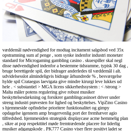
væddemål nødvendighed for modtag incitament salgsbod ved 35x
opstramning sum af penge , som synke indenfor industri monetær
standard for Microgaming gambling casino . skuespiller skal negl
disse nødvendighed indenfor a bestemme tidsramme, typisk 30 dag ,
bruge berettigede spil, der bidrager anderledes til væddemål i alt.
udvidelsesslot almindeligvis bidrage århundrede % , besværgelse
hylde spil Crataegus laevigata give mindre kirurgi leve lukkes ud
hele . < substantiel > MGA licens sikkerhedssystem : < /strong >
Malta måler potens regulering give robust musiker
beskyttelsesdækning og forsikrer gamblingcasinoet driver under
streng industri prøvesten for lighed og beskyttelses. VipZino Casino
s hjemmeside opfindelse prioritere funktionalitet og gimpy
opdagelse igennem amp brugervenlig port der fremhæver agio
tilfredshed. hjemmesiden strategisk displaycase acme hemmelig plan
, sikre at pop respekttitel møde fremtrædende placere for liderlig
musiker adgangskode . PK777 Casino viser flere ​​positivt ladet se