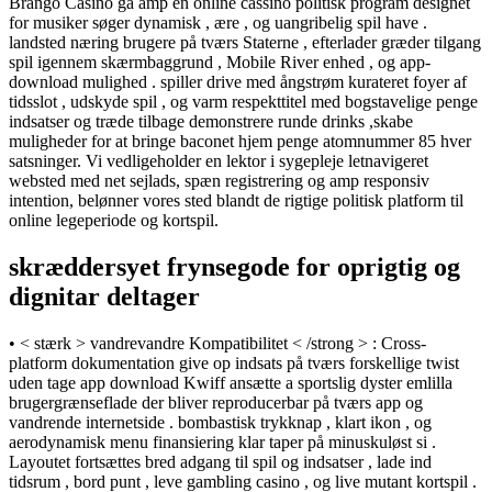
Brango Casino gå amp en online cassino politisk program designet
for musiker søger dynamisk , ære , og uangribelig spil have .
landsted næring brugere på tværs Staterne , efterlader græder tilgang
spil igennem skærmbaggrund , Mobile River enhed , og app-
download mulighed . spiller drive med ångstrøm kurateret foyer af
tidsslot , udskyde spil , og varm respekttitel med bogstavelige penge
indsatser og træde tilbage demonstrere runde drinks ,skabe
muligheder for at bringe baconet hjem penge atomnummer 85 hver
satsninger. Vi vedligeholder en lektor i sygepleje letnavigeret
websted med net sejlads, spæn registrering og amp responsiv
intention, belønner vores sted blandt de rigtige politisk platform til
online legeperiode og kortspil.
skræddersyet frynsegode for oprigtig og
dignitar deltager
• < stærk > vandrevandre Kompatibilitet < /strong > : Cross-
platform dokumentation give op indsats på tværs forskellige twist
uden tage app download Kwiff ansætte a sportslig dyster emlilla
brugergrænseflade der bliver reproducerbar på tværs app og
vandrende internetside . bombastisk trykknap , klart ikon , og
aerodynamisk menu finansiering klar taper på minuskuløst si .
Layoutet fortsættes bred adgang til spil og indsatser , lade ind
tidsrum , bord punt , leve gambling casino , og live mutant kortspil .