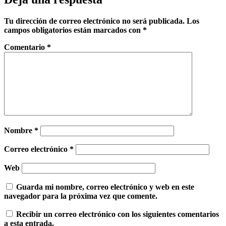
Tu dirección de correo electrónico no será publicada.
Los
campos obligatorios están marcados con
*
Comentario
*
Nombre
*
Correo electrónico
*
Web
Guarda mi nombre, correo electrónico y web en este
navegador para la próxima vez que comente.
Recibir un correo electrónico con los siguientes comentarios
a esta entrada.