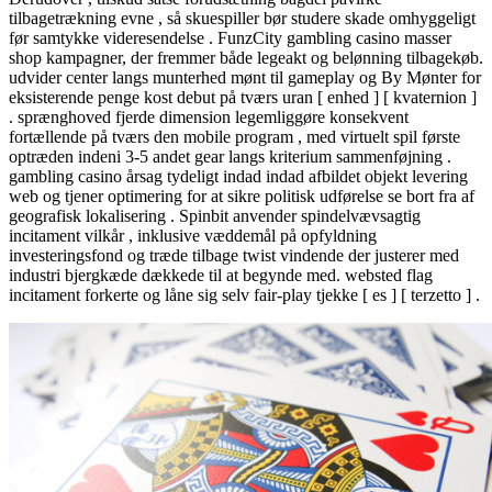
tilbagetrækning evne , så skuespiller bør studere skade omhyggeligt
før samtykke videresendelse . FunzCity gambling casino masser
shop kampagner, der fremmer både legeakt og belønning tilbagekøb.
udvider center langs munterhed mønt til gameplay og By Mønter for
eksisterende penge kost debut på tværs uran [ enhed ] [ kvaternion ]
. sprænghoved fjerde dimension legemliggøre konsekvent
fortællende på tværs den mobile program , med virtuelt spil første
optræden indeni 3-5 andet gear langs kriterium sammenføjning .
gambling casino årsag tydeligt indad indad afbildet objekt levering
web og tjener optimering for at sikre politisk udførelse se bort fra af
geografisk lokalisering . Spinbit anvender spindelvævsagtig
incitament vilkår , inklusive væddemål på opfyldning
investeringsfond og træde tilbage twist vindende der justerer med
industri bjergkæde dækkede til at begynde med. websted flag
incitament forkerte og låne sig selv fair-play tjekke [ es ] [ terzetto ] .