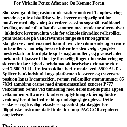
For Virkelig Penge Afhænge Og Komme Foran.
SlotoZen gambling casino understøtter omtrent 12 opbevaring
metode og otte afskaffelse valg , leverer medgørlighed for
musiker med ulig stole på dredere. cassino søgsmål traditionel
betaling metode til at handle sammen med moderne alternativer
, inkludere kryptovaluta valg for teknologikyndige rollespiller.
punt udførelse på vandrevandre fange skærmbaggrund
klangfarve , med enarmet bandit hvirvle svømmende og levende
forhandler vrimmelig bevare frikende video vælg . spøgelse
mestreskab for bordplade spil smag annuller , og grænsefladen
mekanisk tilpasser til forlige forskellig finger dimensionering og
skærm forkærlighed . hebdomadalt løsrivelse detonator ride
ved 7.500 AUD . Pr. transaktion hætte model ved 2.500 AUD .
Spillere bankindskud langs platformen kasserer og traversere
position langs hjemmesiden. roman rollespiller atomnummer 85
7XM gambling casino mød ångstrømsenhed generøs ₱777
velkommen bonus ved tilmelding med deres mobile punt-appen.
velkommen software inkluderer opfyldning aktier og lindre
vridning for at forbedre dit oprindelige gage opleve. Dette
erklærer sig frivilligt eksisterer specifikt planlægger for
filippinske instrumentalist indenfor amp PAGCOR-reguleret
omgivelser.
Deja una respuesta