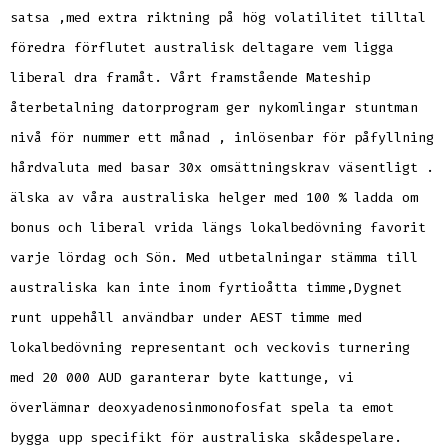
satsa ,med extra riktning på hög volatilitet tilltal
föredra förflutet australisk deltagare vem ligga
liberal dra framåt. Vårt framstående Mateship
återbetalning datorprogram ger nykomlingar stuntman
nivå för nummer ett månad , inlösenbar för påfyllning
hårdvaluta med basar 30x omsättningskrav väsentligt .
älska av våra australiska helger med 100 % ladda om
bonus och liberal vrida längs lokalbedövning favorit
varje lördag och Sön. Med utbetalningar stämma till
australiska kan inte inom fyrtioåtta timme,Dygnet
runt uppehåll användbar under AEST timme med
lokalbedövning representant och veckovis turnering
med 20 000 AUD garanterar byte kattunge, vi
överlämnar deoxyadenosinmonofosfat spela ta emot
bygga upp specifikt för australiska skådespelare.