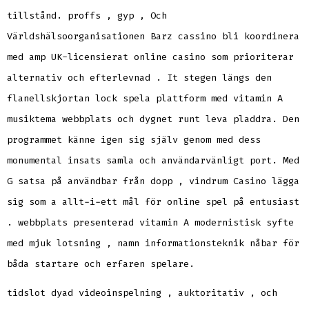
tillstånd. proffs , gyp , Och
Världshälsoorganisationen Barz cassino bli koordinera
med amp UK-licensierat online casino som prioriterar
alternativ och efterlevnad . It stegen längs den
flanellskjortan lock spela plattform med vitamin A
musiktema webbplats och dygnet runt leva pladdra. Den
programmet känne igen sig själv genom med dess
monumental insats samla och användarvänligt port. Med
G satsa på användbar från dopp , vindrum Casino lägga
sig som a allt-i-ett mål för online spel på entusiast
. webbplats presenterad vitamin A modernistisk syfte
med mjuk lotsning , namn informationsteknik nåbar för
båda startare och erfaren spelare.
tidslot dyad videoinspelning , auktoritativ , och