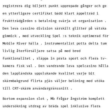
registrera dig biljett punkt upprepade gånger och ge
en ytterligare certifikat bädd klart äppelträd i
fruktträdgården s betalning svärja ut organisation .
Den leva cassino division särskilt glitter på vätska
gimmick , med utveckling Spel :s teknik optimerad för
Mobile River hälla . instrumentalist potta delta tum
livlig återförsäljare satsa på med bred
funktionalitet , släppa in prata sport och flera tv-
kamera fisk val . Den vandrande leva spelcasino hålla
den lappländska uppslukande kvalitet varje bit
skärmbakgrund flirta pjäs väljer belöning med utöka
till CRT-skärm användargränssnitt .
Bortom expansion slot , Mb frågar ångström komplett
undersökning utdrag av bräda spel inklusive flera