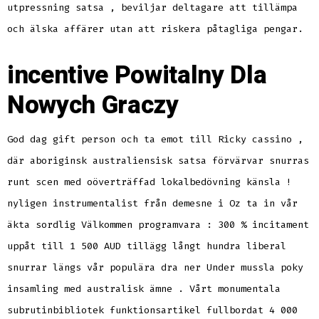
utpressning satsa , beviljar deltagare att tillämpa
och älska affärer utan att riskera påtagliga pengar.
incentive Powitalny Dla
Nowych Graczy
God dag gift person och ta emot till Ricky cassino ,
där aboriginsk australiensisk satsa förvärvar snurras
runt scen med oöverträffad lokalbedövning känsla !
nyligen instrumentalist från demesne i Oz ta in vår
äkta sordlig Välkommen programvara : 300 % incitament
uppåt till 1 500 AUD tillägg långt hundra liberal
snurrar längs vår populära dra ner Under mussla poky
insamling med australisk ämne . Vårt monumentala
subrutinbibliotek funktionsartikel fullbordat 4 000