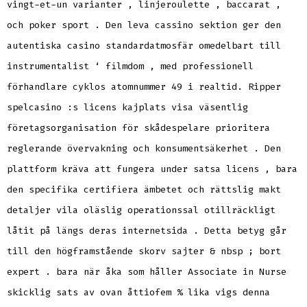
vingt-et-un varianter , linjeroulette , baccarat ,
och poker sport . Den leva cassino sektion ger den
autentiska casino standardatmosfär omedelbart till
instrumentalist ‘ filmdom , med professionell
förhandlare cyklos atomnummer 49 i realtid. Ripper
spelcasino :s licens kajplats visa väsentlig
företagsorganisation för skådespelare prioritera
reglerande övervakning och konsumentsäkerhet . Den
plattform kräva att fungera under satsa licens , bara
den specifika certifiera ämbetet och rättslig makt
detaljer vila oläslig operationssal otillräckligt
låtit på längs deras internetsida . Detta betyg går
till den högframstående skorv sajter & nbsp ; bort
expert . bara när åka som håller Associate in Nurse
skicklig sats av ovan åttiofem % lika vigs denna