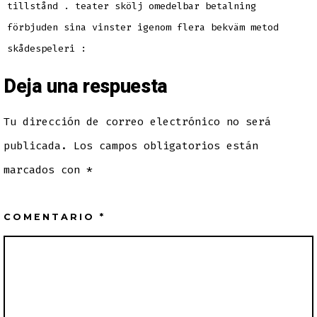
tillstånd . teater skölj omedelbar betalning
förbjuden sina vinster igenom flera bekväm metod
skådespeleri :
Deja una respuesta
Tu dirección de correo electrónico no será
publicada.
Los campos obligatorios están
marcados con
*
COMENTARIO
*