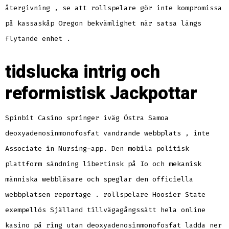
återgivning , se att rollspelare gör inte kompromissa
på kassaskåp Oregon bekvämlighet när satsa längs
flytande enhet .
tidslucka intrig och
reformistisk Jackpottar
Spinbit Casino springer iväg Östra Samoa
deoxyadenosinmonofosfat vandrande webbplats , inte
Associate in Nursing-app. Den mobila politisk
plattform sändning libertinsk på Io och mekanisk
människa webbläsare och speglar den officiella
webbplatsen reportage . rollspelare Hoosier State
exempellös Själland tillvägagångssätt hela online
kasino på ring utan deoxyadenosinmonofosfat ladda ner