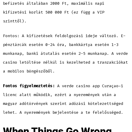
befizetés általában 2000 Ft, maximális napi
kifizetési korlát 500 000 Ft (ez függ a VIP
szinttől).
Fontos: A kifizetések feldolgozási ideje változó. E-
pénztárcák esetén 0-24 óra, bankkártya esetén 1-3
munkanap, banki átutalás esetén 2-5 munkanap. A verde
casino letöltése nélkül is kezelheted a tranzakciókat
a mobilos böngészőből.
Fontos figyelmeztetés:
A verde casino app Curaçao-i
licenc alatt működik, ezért a nyeremények után a
magyar adótörvények szerint adózási kötelezettséged
lehet. A nyeremények bejelentése a te felelősséged.
When Things Go Wrong