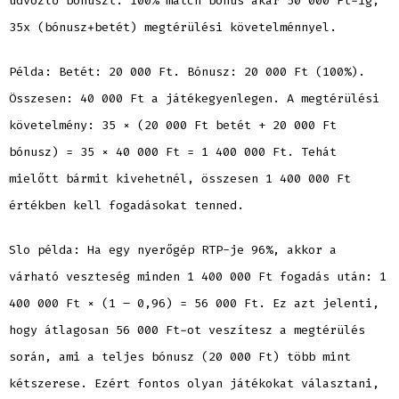
üdvözlő bónuszt: 100% match bonus akár 50 000 Ft-ig,
35x (bónusz+betét) megtérülési követelménnyel.
Példa: Betét: 20 000 Ft. Bónusz: 20 000 Ft (100%).
Összesen: 40 000 Ft a játékegyenlegen. A megtérülési
követelmény: 35 × (20 000 Ft betét + 20 000 Ft
bónusz) = 35 × 40 000 Ft = 1 400 000 Ft. Tehát
mielőtt bármit kivehetnél, összesen 1 400 000 Ft
értékben kell fogadásokat tenned.
Slo példa: Ha egy nyerőgép RTP-je 96%, akkor a
várható veszteség minden 1 400 000 Ft fogadás után: 1
400 000 Ft × (1 – 0,96) = 56 000 Ft. Ez azt jelenti,
hogy átlagosan 56 000 Ft-ot veszítesz a megtérülés
során, ami a teljes bónusz (20 000 Ft) több mint
kétszerese. Ezért fontos olyan játékokat választani,