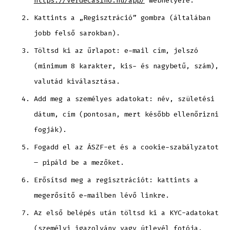
https://verdecasino.hu/app/
webhelyére.
Kattints a „Regisztráció” gombra (általában
jobb felső sarokban).
Töltsd ki az űrlapot: e-mail cím, jelszó
(minimum 8 karakter, kis- és nagybetű, szám),
valutád kiválasztása.
Add meg a személyes adatokat: név, születési
dátum, cím (pontosan, mert később ellenőrizni
fogják).
Fogadd el az ÁSZF-et és a cookie-szabályzatot
– pipáld be a mezőket.
Erősítsd meg a regisztrációt: kattints a
megerősítő e-mailben lévő linkre.
Az első belépés után töltsd ki a KYC-adatokat
(személyi igazolvány vagy útlevél fotója,