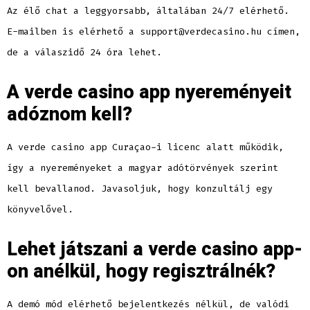
Az élő chat a leggyorsabb, általában 24/7 elérhető.
E-mailben is elérhető a support@verdecasino.hu címen,
de a válaszidő 24 óra lehet.
A verde casino app nyereményeit
adóznom kell?
A verde casino app Curaçao-i licenc alatt működik,
így a nyereményeket a magyar adótörvények szerint
kell bevallanod. Javasoljuk, hogy konzultálj egy
könyvelővel.
Lehet játszani a verde casino app-
on anélkül, hogy regisztrálnék?
A demó mód elérhető bejelentkezés nélkül, de valódi