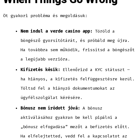
Öt gyakori probléma és megoldásuk:
Nem indul a verde casino app:
Töröld a
böngésző gyorsítótárát, és próbáld meg újra.
Ha továbbra sem működik, frissítsd a böngészőt
a legújabb verzióra.
Kifizetés késik:
Ellenőrizd a KYC státuszt –
ha hiányos, a kifizetés felfüggesztésre kerül.
Töltsd fel a hiányzó dokumentumokat az
ügyfélszolgálat kérésére.
Bónusz nem íródott jóvá:
A bónusz
aktiválásához gyakran be kell pipálni a
„bónusz elfogadása” mezőt a befizetés előtt.
Ha elfelejtetted, vedd fel a kapcsolatot az