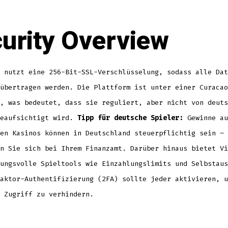
urity Overview
 nutzt eine 256-Bit-SSL-Verschlüsselung, sodass alle Dat
übertragen werden. Die Plattform ist unter einer Curacao
, was bedeutet, dass sie reguliert, aber nicht von deuts
beaufsichtigt wird.
Tipp für deutsche Spieler:
Gewinne au
en Kasinos können in Deutschland steuerpflichtig sein –
n Sie sich bei Ihrem Finanzamt. Darüber hinaus bietet Vi
ungsvolle Spieltools wie Einzahlungslimits und Selbstaus
aktor-Authentifizierung (2FA) sollte jeder aktivieren, u
 Zugriff zu verhindern.