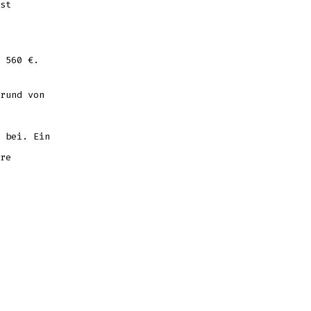
st
 560 €.
rund von
 bei. Ein
re