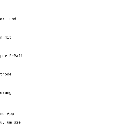
or- und
n mit
per E-Mail
thode
erung
ne App
u, um sie