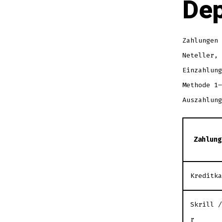
Dep
Zahlungen 
Neteller, 
Einzahlung
Methode 1–
Auszahlung
Zahlung
Kreditka
Skrill /
r