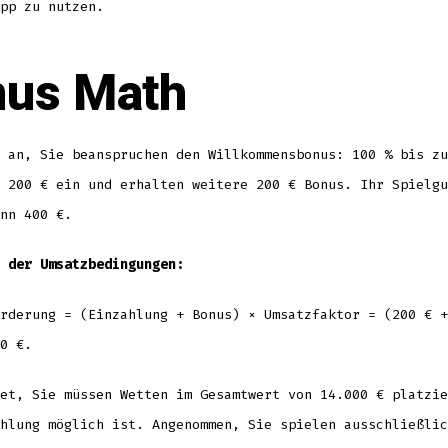
pp zu nutzen.
nus Math
 an, Sie beanspruchen den Willkommensbonus: 100 % bis zu
 200 € ein und erhalten weitere 200 € Bonus. Ihr Spielgu
nn 400 €.
 der Umsatzbedingungen:
rderung = (Einzahlung + Bonus) × Umsatzfaktor = (200 € +
0 €.
et, Sie müssen Wetten im Gesamtwert von 14.000 € platzie
hlung möglich ist. Angenommen, Sie spielen ausschließlic