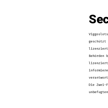
Sec
Viggoslots
geschützt 
lizenziert
Behörden 
lizenziert
informiere
verantwort
Die Zwei-F
unbefugten