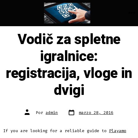
Saltar
ME
al
contenido
Vodič za spletne
igralnice:
registracija, vloge in
dvigi
Fecha
Autor
Por
admin
marzo 28, 2016
de
de
publicación
la
entrada
If you are looking for a reliable guide to
Playamo