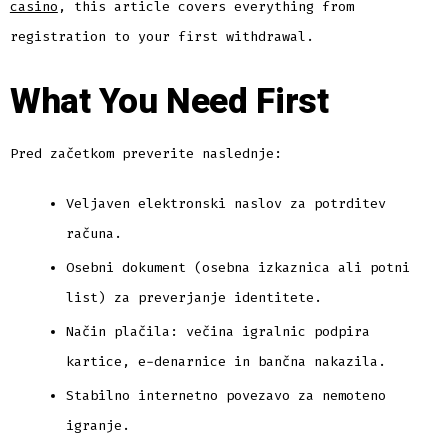
casino
, this article covers everything from
registration to your first withdrawal.
What You Need First
Pred začetkom preverite naslednje:
Veljaven elektronski naslov za potrditev
računa.
Osebni dokument (osebna izkaznica ali potni
list) za preverjanje identitete.
Način plačila: večina igralnic podpira
kartice, e-denarnice in bančna nakazila.
Stabilno internetno povezavo za nemoteno
igranje.