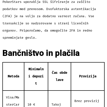
PokerStars uporablja SSL šifriranje za zaščito
podatkov med prenosom. Dvofaktorska avtentikacija
(2FA) je na voljo za dodatno varnost računa. Vse
transakcije so nadzorovane s strani licenčnih
organov. Priporočamo, da omogočite 2FA in redno
spreminjate geslo.
Bančništvo in plačila
Minimaln
Čas obde
Metoda
i depozi
Provizija
lave
t
Visa/Ma
Brez provizij
sterCar
10 €
Takoj