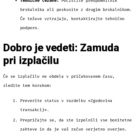
Tehnične težave:
Počistite predpomnilnik
brskalnika ali poskusite z drugim brskalnikom.
Če težave vztrajajo, kontaktirajte tehnično
podporo.
Dobro je vedeti: Zamuda
pri izplačilu
Če se izplačilo ne obdela v pričakovanem času,
sledite tem korakom:
Preverite status v razdelku «Zgodovina
transakcij».
Prepričajte se, da ste izpolnili vse bonitetne
zahteve in da je vaš račun verjetno overjen.