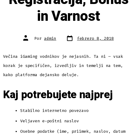
in Varnost
Fecha
Autor
Por
admin
febrero 8, 2018
de
de
publicación
la
entrada
Večina iGaming vodnikov je nejasnih. Ta ni – vsak
korak je specifičen, izvedljiv in temelji na tem,
kako platforma dejansko deluje.
Kaj potrebujete najprej
Stabilno internetno povezavo
Veljaven e-poštni naslov
Osebne podatke (ime, priimek, naslov, datum