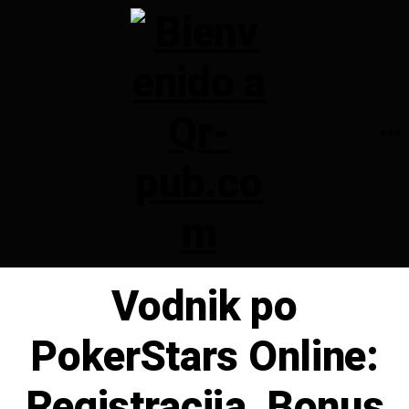
Saltar
al
contenido
ME
Vodnik po
PokerStars Online:
Registracija, Bonus