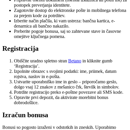
postopek preverjanja identitete.
Zagotovite dostop do elektronske pošte in mobilnega telefona
za prejem kode za potrditev.
Izberite način plačila, ki vam ustreza: bančna kartica, e-
denarnica ali bančno nakazilo.
Preberite pogoje bonusa, saj so zahtevane stave in časovne
omejitve ključnega pomena.
Registracija
Obiščite uradno spletno stran
Betano
in kliknite gumb
‘Registracija’.
Izpolnite obrazec s svojimi podatki: ime, priimek, datum
rojstva, naslov in e-pošta.
Ustvarite uporabniško ime in geslo – priporočamo geslo,
dolgo vsaj 12 znakov z mešanico črk, številk in simbolov.
Potrdite registracijo preko e-poštne povezave ali SMS kode.
Opravite prvi depozit, da aktivirate morebitni bonus
dobrodošlice.
Izračun bonusa
Bonusi so pogosto izraženi v odstotkih in zneskih. Uporabimo