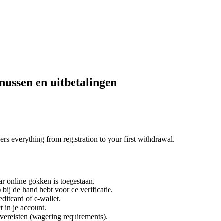
onussen en uitbetalingen
overs everything from registration to your first withdrawal.
ar online gokken is toegestaan.
 bij de hand hebt voor de verificatie.
ditcard of e-wallet.
t in je account.
ereisten (wagering requirements).