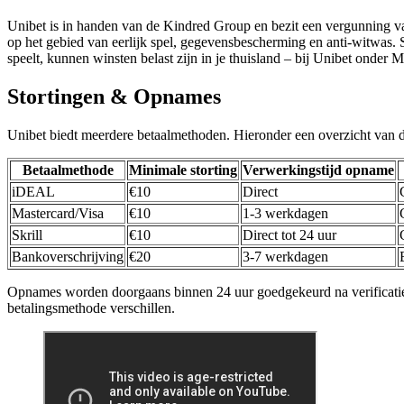
Unibet is in handen van de Kindred Group en bezit een vergunning va
op het gebied van eerlijk spel, gegevensbescherming en anti-witwas. S
speelt, kunnen winsten belast zijn in je thuisland – bij Unibet onder M
Stortingen & Opnames
Unibet biedt meerdere betaalmethoden. Hieronder een overzicht van de
Betaalmethode
Minimale storting
Verwerkingstijd opname
iDEAL
€10
Direct
Mastercard/Visa
€10
1-3 werkdagen
Skrill
€10
Direct tot 24 uur
Bankoverschrijving
€20
3-7 werkdagen
Opnames worden doorgaans binnen 24 uur goedgekeurd na verificatie. 
betalingsmethode verschillen.