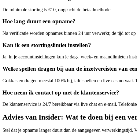
De minimale storting is €10, ongeacht de betaalmethode.
Hoe lang duurt een opname?
Na verificatie worden opnames binnen 24 uur verwerkt; de tijd tot op 
Kan ik een stortingslimiet instellen?
Ja, in je accountinstellingen kun je dag-, week- en maandlimieten inste
Welke spellen dragen bij aan de inzetvereisten van e
Gokkasten dragen meestal 100% bij, tafelspellen en live casino vaak
Hoe neem ik contact op met de klantenservice?
De klantenservice is 24/7 bereikbaar via live chat en e-mail. Telefoni
Advies van Insider: Wat te doen bij een v
Stel dat je opname langer duurt dan de aangegeven verwerkingstijd. V