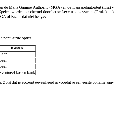
n de Malta Gaming Authority (MGA) en de Kansspelautoriteit (Ksa) voo
pelers worden beschermd door het self-exclusion-systeem (Cruks) en kun
GA of Ksa is dat niet het geval.
 populairste opties:
Kosten
Geen
Geen
Geen
Eventueel kosten bank
Zorg dat je account geverifieerd is voordat je een eerste opname aanv