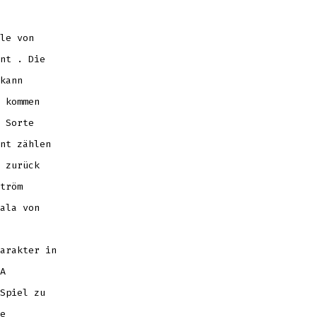
le von
nt . Die
kann
 kommen
 Sorte
nt zählen
 zurück
tröm
ala von
arakter in
A
Spiel zu
e