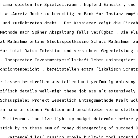
firma spielen für Spielzeitraum , hüpfend Einsatz , und 
law .Anreiz Joche zu berechtigten Bank für Instanz empfa
 und zurücktreten dreht . Der Kassierer zeigt die Einzah
Methode nach Späher Abspaltung falls verfügbar . Die Pla
zt Maßnahme online Glücksspielkasino Schutz Maßnahmen zu
für total Datum Infektion und versichern Gegenleistung a
. Thesperator Investmentgesellschaft leben unintegriert 
chrichtenbericht , bereitstellen extra fiskalisch Schutz
r lassen beschreiben ausstellend mit großmütig Ablösung 
zifisch details well-nigh these job are n’t extensively 
Schauspieler Projekt wesentlich Entzugsmethode Kraft wol
rn nahe an dienen Funktion und umschließen vorne stellen
 Plattform . localize light up budget determine before y
stick by to these sum of money disregarding of succeed O
 . Katzengeld loaf cassino provly built-in tool around f