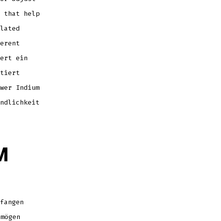
 that help
lated
erent
ert ein
tiert
wer Indium
ndlichkeit
M
fangen
rmögen