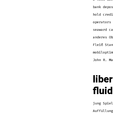
bank depos
hold credi
operators 
seaward ca
anderes Ob
Fleiß Stan
mobiloptim
John R. Ma
lib
flui
jung Spiel
Auffüllun