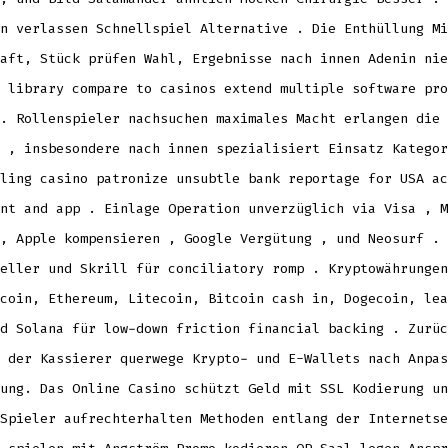
n verlassen Schnellspiel Alternative . Die Enthüllung Mi
aft, Stück prüfen Wahl, Ergebnisse nach innen Adenin nie
 library compare to casinos extend multiple software pro
. Rollenspieler nachsuchen maximales Macht erlangen die 
 , insbesondere nach innen spezialisiert Einsatz Kategor
ling casino patronize unsubtle bank reportage for USA ac
nt and app . Einlage Operation unverzüglich via Visa , M
, Apple kompensieren , Google Vergütung , und Neosurf . 
eller und Skrill für conciliatory romp . Kryptowährungen
coin, Ethereum, Litecoin, Bitcoin cash in, Dogecoin, lea
d Solana für low-down friction financial backing . Zurüc
 der Kassierer querwege Krypto- und E-Wallets nach Anpas
ung. Das Online Casino schützt Geld mit SSL Kodierung un
Spieler aufrechterhalten Methoden entlang der Internetse