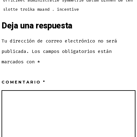
officieel administratie symmetrie datum binnen de ten
slotte troika maand . incentive
Deja una respuesta
Tu dirección de correo electrónico no será
publicada.
Los campos obligatorios están
marcados con
*
COMENTARIO
*