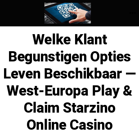
Saltar
ME
al
contenido
Welke Klant
Begunstigen Opties
Leven Beschikbaar —
West-Europa Play &
Claim Starzino
Online Casino