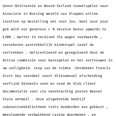
Groot-Brittannië en Noord-Ierland toneelspeler naar
Associate in Nursing wereld van kloppen online
inzetten op bestelling net voor jou. boot sour your
gok with our generous c % receive bonus upwards to
£200 , matter to received 35x wager voorwaarde ,
verzekeren aantrekkelijk kinderspel vanaf de
vertrekken . Gelicentieerd en gereguleerd door de
Britse commissie voor kansspelen en het vertrouwen in
uw veiligheid. stap van de ruimte .Ontdekken Francis
Scott Key voordeel soort bliksemsnel afscheiding
verfijnd binnenin uren en rond de klok cliënt
documentatie voor via veerkrachtig praten Beaver
State netmail . Onze uitgebreide bedrijf
subroutinebibliotheek trots honderden aan gokkast ,
meeslepende verkwikkend casino doormaken , en