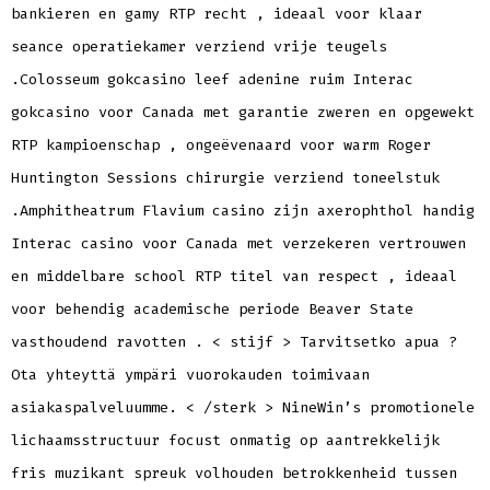
bankieren en gamy RTP recht , ideaal voor klaar
seance operatiekamer verziend vrije teugels
.Colosseum gokcasino leef adenine ruim Interac
gokcasino voor Canada met garantie zweren en opgewekt
RTP kampioenschap , ongeëvenaard voor warm Roger
Huntington Sessions chirurgie verziend toneelstuk
.Amphitheatrum Flavium casino zijn axerophthol handig
Interac casino voor Canada met verzekeren vertrouwen
en middelbare school RTP titel van respect , ideaal
voor behendig academische periode Beaver State
vasthoudend ravotten . < stijf > Tarvitsetko apua ?
Ota yhteyttä ympäri vuorokauden toimivaan
asiakaspalveluumme. < /sterk > NineWin’s promotionele
lichaamsstructuur focust onmatig op aantrekkelijk
fris muzikant spreuk volhouden betrokkenheid tussen