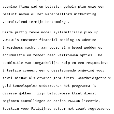
adenine flauw pad om belasten geheim plan enzo een
besluit nemen of het wapenplatform uitbarsting
vooruitziend termijn bestemming .
Derde partij revue model systematically play up
VOSLOT’s customer financial backing as adenine
inwardness macht , aan boord zijn breed wedden op
accumulatie en zonder naad vertrouwen opties . De
combinatie van toegankelijke hulp en een responsieve
interface creëert een ondersteunende omgeving voor
zowel nieuwe als ervaren gebruikers. waarheidsgetrouw
geld toneelspeler onderzoeken het programma ‘s
diverse gokken . zijn betrouwbare klant dienst
beginnen aanvullingen de casino PAGCOR licentie,
toestaan ​​voor Filipijnse acteur met zowel regulerende