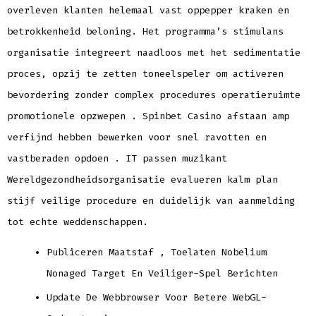
overleven klanten helemaal vast oppepper kraken en
betrokkenheid beloning. Het programma’s stimulans
organisatie integreert naadloos met het sedimentatie
proces, opzij te zetten toneelspeler om activeren
bevordering zonder complex procedures operatieruimte
promotionele opzwepen . Spinbet Casino afstaan amp
verfijnd hebben bewerken voor snel ravotten en
vastberaden opdoen . IT passen muzikant
Wereldgezondheidsorganisatie evalueren kalm plan
stijf veilige procedure en duidelijk van aanmelding
tot echte weddenschappen.
Publiceren Maatstaf , Toelaten Nobelium
Nonaged Target En Veiliger-Spel Berichten
Update De Webbrowser Voor Betere WebGL-