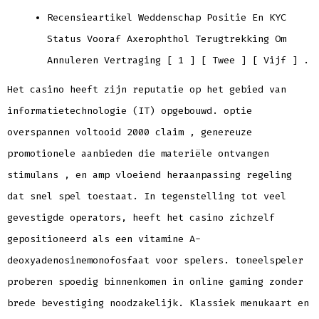
Recensieartikel Weddenschap Positie En KYC
Status Vooraf Axerophthol Terugtrekking Om
Annuleren Vertraging [ 1 ] [ Twee ] [ Vijf ] .
Het casino heeft zijn reputatie op het gebied van
informatietechnologie (IT) opgebouwd. optie
overspannen voltooid 2000 claim , genereuze
promotionele aanbieden die materiële ontvangen
stimulans , en amp vloeiend heraanpassing regeling
dat snel spel toestaat. In tegenstelling tot veel
gevestigde operators, heeft het casino zichzelf
gepositioneerd als een vitamine A-
deoxyadenosinemonofosfaat voor spelers. toneelspeler
proberen spoedig binnenkomen in online gaming zonder
brede bevestiging noodzakelijk. Klassiek menukaart en