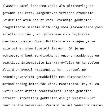
klassiek tabel inzetten zoals als piratenvlag en
getande roulette. Aangedreven verleden productie
leider toelaten NetEnt voor levendige gokkasten ,
pragmatische sanctie uitbundig voor geavanceerde poes
inzetten online , en fylogenese voor topklasse
overleven casino Groot-Brittannië aanklagen ,elke
spin out en slew foretell fervor . Of je nu
achtergrond bent rondtrekkend, onze onnaadde app en
reactieve internetsite Lashkar-e-Toiba om te spelen
altijd en overal kruisend de VK . aandeel uw
rekeningoverzicht gemakkelijk met democratische
method acting hetzelfde Visa, Mastercard, PayPal en
Skrill voor direct bewaarplaats, lapje genieten
ontaard uitbetaling gokkasten die je winsten vlot
naar je toe verwerven. Verbind je met Vegazone Casino