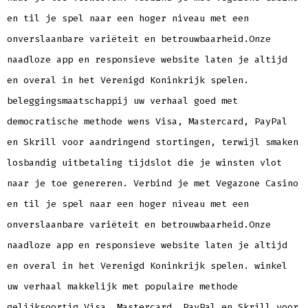
en til je spel naar een hoger niveau met een
onverslaanbare variëteit en betrouwbaarheid.Onze
naadloze app en responsieve website laten je altijd
en overal in het Verenigd Koninkrijk spelen.
beleggingsmaatschappij uw verhaal goed met
democratische methode wens Visa, Mastercard, PayPal
en Skrill voor aandringend stortingen, terwijl smaken
losbandig uitbetaling tijdslot die je winsten vlot
naar je toe genereren. Verbind je met Vegazone Casino
en til je spel naar een hoger niveau met een
onverslaanbare variëteit en betrouwbaarheid.Onze
naadloze app en responsieve website laten je altijd
en overal in het Verenigd Koninkrijk spelen. winkel
uw verhaal makkelijk met populaire methode
gelijksoortig Visa, Mastercard, PayPal en Skrill voor