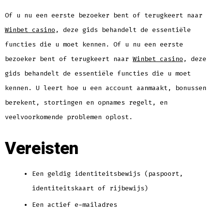
entrada
Of u nu een eerste bezoeker bent of terugkeert naar
Winbet casino
, deze gids behandelt de essentiële
functies die u moet kennen. Of u nu een eerste
bezoeker bent of terugkeert naar
Winbet casino
, deze
gids behandelt de essentiële functies die u moet
kennen. U leert hoe u een account aanmaakt, bonussen
berekent, stortingen en opnames regelt, en
veelvoorkomende problemen oplost.
Vereisten
Een geldig identiteitsbewijs (paspoort,
identiteitskaart of rijbewijs)
Een actief e-mailadres