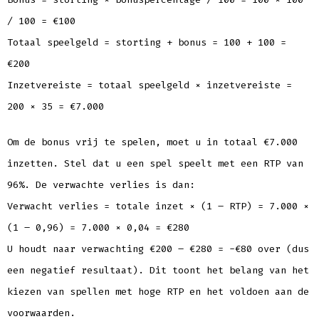
/ 100 = €100
Totaal speelgeld = storting + bonus = 100 + 100 =
€200
Inzetvereiste = totaal speelgeld × inzetvereiste =
200 × 35 = €7.000
Om de bonus vrij te spelen, moet u in totaal €7.000
inzetten. Stel dat u een spel speelt met een RTP van
96%. De verwachte verlies is dan:
Verwacht verlies = totale inzet × (1 – RTP) = 7.000 ×
(1 – 0,96) = 7.000 × 0,04 = €280
U houdt naar verwachting €200 – €280 = -€80 over (dus
een negatief resultaat). Dit toont het belang van het
kiezen van spellen met hoge RTP en het voldoen aan de
voorwaarden.