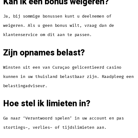
Kan ik een bonus weigeren?
Ja, bij sommige bonussen kunt u deelnemen of
weigeren. Als u geen bonus wilt, vraag dan de
klantenservice om dit aan te passen.
Zijn opnames belast?
Winsten uit een van Curaçao gelicentieerd casino
kunnen in uw thuisland belastbaar zijn. Raadpleeg een
belastingadviseur.
Hoe stel ik limieten in?
Ga naar ‘Verantwoord spelen’ in uw account en pas
stortings-, verlies- of tijdslimieten aan.