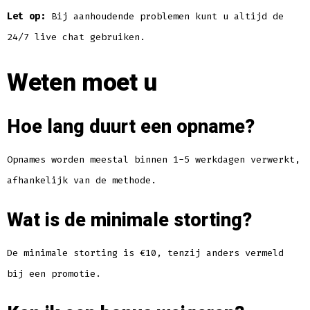
Let op:
Bij aanhoudende problemen kunt u altijd de
24/7 live chat gebruiken.
Weten moet u
Hoe lang duurt een opname?
Opnames worden meestal binnen 1-5 werkdagen verwerkt,
afhankelijk van de methode.
Wat is de minimale storting?
De minimale storting is €10, tenzij anders vermeld
bij een promotie.