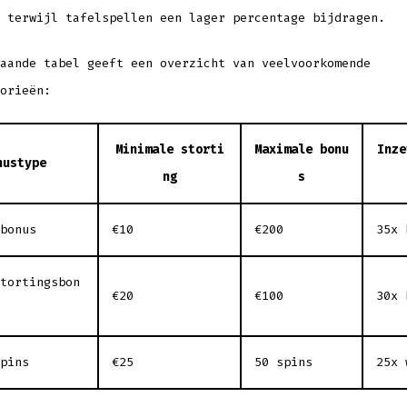
 terwijl tafelspellen een lager percentage bijdragen.
aande tabel geeft een overzicht van veelvoorkomende
orieën:
Minimale storti
Maximale bonu
Inze
nustype
ng
s
bonus
€10
€200
35x 
tortingsbon
€20
€100
30x 
pins
€25
50 spins
25x 