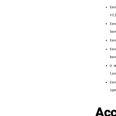
Een
rij
Een
ban
Een
Een
ban
U m
lan
Een
spe
Ac