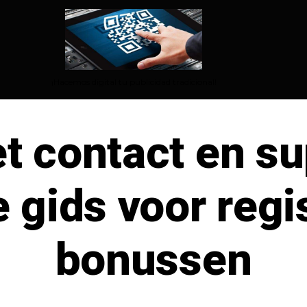
¡Hacemos digital tu publicidad tradicional!
t contact en su
 gids voor regis
bonussen