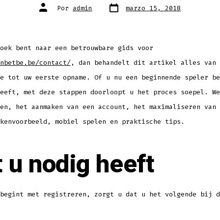
Fecha
Autor
Por
admin
marzo 15, 2018
de
de
publicación
la
entrada
oek bent naar een betrouwbare gids voor
nbetbe.be/contact/
, dan behandelt dit artikel alles van
e tot uw eerste opname. Of u nu een beginnende speler be
eeft, met deze stappen doorloopt u het proces soepel. We
en, het aanmaken van een account, het maximaliseren van 
kenvoorbeeld, mobiel spelen en praktische tips.
 u nodig heeft
begint met registreren, zorgt u dat u het volgende bij d