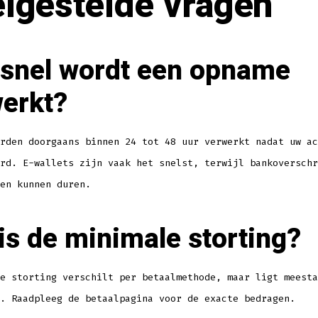
lgestelde vragen
snel wordt een opname
erkt?
rden doorgaans binnen 24 tot 48 uur verwerkt nadat uw ac
rd. E-wallets zijn vaak het snelst, terwijl bankoverschr
en kunnen duren.
is de minimale storting?
e storting verschilt per betaalmethode, maar ligt meesta
. Raadpleeg de betaalpagina voor de exacte bedragen.