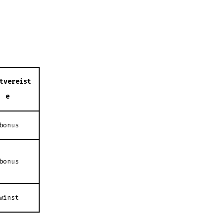
tvereist
e
bonus
bonus
winst