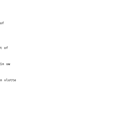
of
t of
in uw
n vlotte