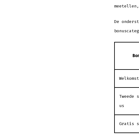
meetellen,
De onderst
bonuscateg
Bo
Welkomst
Tweede s
us
Gratis s