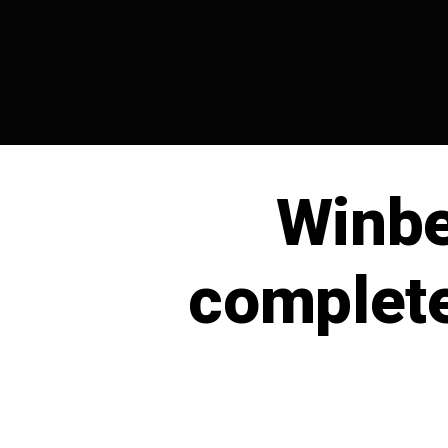
Saltar
al
contenido
Winbe
complete