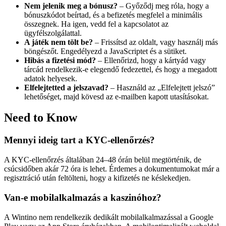
Nem jelenik meg a bónusz?
– Győződj meg róla, hogy a
bónuszkódot beírtad, és a befizetés megfelel a minimális
összegnek. Ha igen, vedd fel a kapcsolatot az
ügyfélszolgálattal.
A játék nem tölt be?
– Frissítsd az oldalt, vagy használj más
böngészőt. Engedélyezd a JavaScriptet és a sütiket.
Hibás a fizetési mód?
– Ellenőrizd, hogy a kártyád vagy
tárcád rendelkezik-e elegendő fedezettel, és hogy a megadott
adatok helyesek.
Elfelejtetted a jelszavad?
– Használd az „Elfelejtett jelszó”
lehetőséget, majd kövesd az e-mailben kapott utasításokat.
Need to Know
Mennyi ideig tart a KYC-ellenőrzés?
A KYC-ellenőrzés általában 24–48 órán belül megtörténik, de
csúcsidőben akár 72 óra is lehet. Érdemes a dokumentumokat már a
regisztráció után feltölteni, hogy a kifizetés ne késlekedjen.
Van-e mobilalkalmazás a kaszinóhoz?
A Wintino nem rendelkezik dedikált mobilalkalmazással a Google