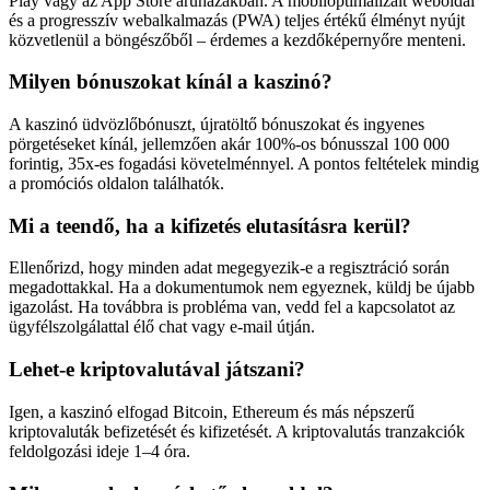
Play vagy az App Store áruházakban. A mobiloptimalizált weboldal
és a progresszív webalkalmazás (PWA) teljes értékű élményt nyújt
közvetlenül a böngészőből – érdemes a kezdőképernyőre menteni.
Milyen bónuszokat kínál a kaszinó?
A kaszinó üdvözlőbónuszt, újratöltő bónuszokat és ingyenes
pörgetéseket kínál, jellemzően akár 100%-os bónusszal 100 000
forintig, 35x-es fogadási követelménnyel. A pontos feltételek mindig
a promóciós oldalon találhatók.
Mi a teendő, ha a kifizetés elutasításra kerül?
Ellenőrizd, hogy minden adat megegyezik-e a regisztráció során
megadottakkal. Ha a dokumentumok nem egyeznek, küldj be újabb
igazolást. Ha továbbra is probléma van, vedd fel a kapcsolatot az
ügyfélszolgálattal élő chat vagy e-mail útján.
Lehet-e kriptovalutával játszani?
Igen, a kaszinó elfogad Bitcoin, Ethereum és más népszerű
kriptovaluták befizetését és kifizetését. A kriptovalutás tranzakciók
feldolgozási ideje 1–4 óra.