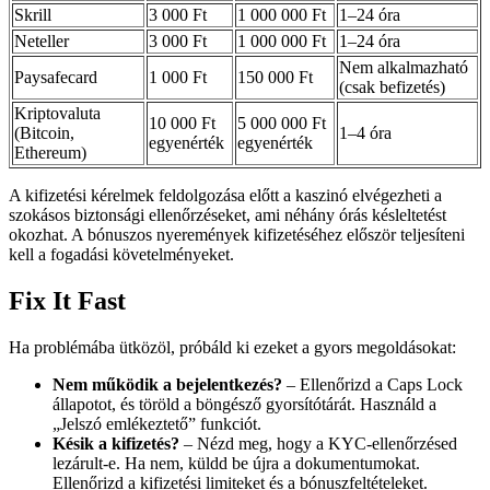
Skrill
3 000 Ft
1 000 000 Ft
1–24 óra
Neteller
3 000 Ft
1 000 000 Ft
1–24 óra
Nem alkalmazható
Paysafecard
1 000 Ft
150 000 Ft
(csak befizetés)
Kriptovaluta
10 000 Ft
5 000 000 Ft
(Bitcoin,
1–4 óra
egyenérték
egyenérték
Ethereum)
A kifizetési kérelmek feldolgozása előtt a kaszinó elvégezheti a
szokásos biztonsági ellenőrzéseket, ami néhány órás késleltetést
okozhat. A bónuszos nyeremények kifizetéséhez először teljesíteni
kell a fogadási követelményeket.
Fix It Fast
Ha problémába ütközöl, próbáld ki ezeket a gyors megoldásokat:
Nem működik a bejelentkezés?
– Ellenőrizd a Caps Lock
állapotot, és töröld a böngésző gyorsítótárát. Használd a
„Jelszó emlékeztető” funkciót.
Késik a kifizetés?
– Nézd meg, hogy a KYC-ellenőrzésed
lezárult-e. Ha nem, küldd be újra a dokumentumokat.
Ellenőrizd a kifizetési limiteket és a bónuszfeltételeket.