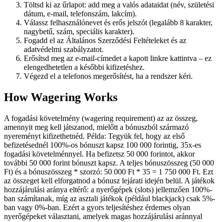
Töltsd ki az űrlapot: add meg a valós adataidat (név, születési
dátum, e-mail, telefonszám, lakcím).
Válassz felhasználónevet és erős jelszót (legalább 8 karakter,
nagybetű, szám, speciális karakter).
Fogadd el az Általános Szerződési Feltételeket és az
adatvédelmi szabályzatot.
Erősítsd meg az e-mail-címedet a kapott linkre kattintva – ez
elengedhetetlen a későbbi kifizetéshez.
Végezd el a telefonos megerősítést, ha a rendszer kéri.
How Wagering Works
A fogadási követelmény (wagering requirement) az az összeg,
amennyit meg kell játszanod, mielőtt a bónuszból származó
nyereményt kifizethetnéd. Példa: Tegyük fel, hogy az első
befizetésednél 100%-os bónuszt kapsz 100 000 forintig, 35x-es
fogadási követelménnyel. Ha befizetsz 50 000 forintot, akkor
további 50 000 forint bónuszt kapsz. A teljes bónuszösszeg (50 000
Ft) és a bónuszösszeg * szorzó: 50 000 Ft * 35 = 1 750 000 Ft. Ezt
az összeget kell elforgatnod a bónusz lejárati idején belül. A játékok
hozzájárulási aránya eltérő: a nyerőgépek (slots) jellemzően 100%-
ban számítanak, míg az asztali játékok (például blackjack) csak 5%-
ban vagy 0%-ban. Ezért a gyors teljesítéshez érdemes olyan
nyerőgépeket választani, amelyek magas hozzájárulási aránnyal